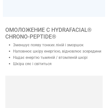
ОМОЛОЖЕНИЕ C HYDRAFACIAL®
CHRONO-PEPTIDE®
Зменшує появу тонких ліній і зморшок
Наповнює шкіру енергією, відновлює зсередини
Надає енергію тьмяній / втомленій шкірі
Шкіра сяє і світиться