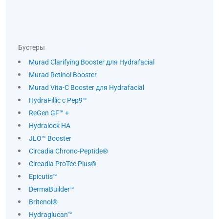
Бустеры
Murad Clarifying Booster для Hydrafacial
Murad Retinol Booster
Murad Vita-C Booster для Hydrafacial
HydraFillic с Pep9™
ReGen GF™ +
Hydralock HA
JLO™ Booster
Circadia Chrono-Peptide®
Circadia ProTec Plus®
Epicutis™
DermaBuilder™
Britenol®
Hydraglucan™