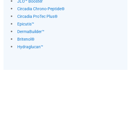
JLO™ Booster
Circadia Chrono-Peptide®
Circadia ProTec Plus®
Epicutis™
DermaBuilder™
Britenol®
Hydraglucan™