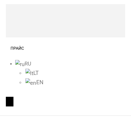
ПРАЙС
RU
LT
EN