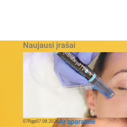
Naujausi įrašai
Ar aparatinė
07
Rgp
07.08.2026