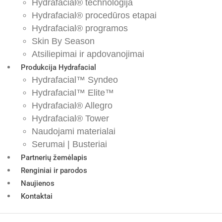
Hydrafacial® technologija
Hydrafacial® procedūros etapai
Hydrafacial® programos
Skin By Season
Atsiliepimai ir apdovanojimai
Produkcija Hydrafacial
Hydrafacial™ Syndeo
Hydrafacial™ Elite™
Hydrafacial® Allegro
Hydrafacial® Tower
Naudojami materialai
Serumai | Busteriai
Partnerių žemėlapis
Renginiai ir parodos
Naujienos
Kontaktai