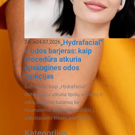
„Hydrafacial“
24
Lie
24.07.2026
ir odos barjeras: kaip
procedūra atkuria
apsaugines odos
funkcijas
Sužinokite, kaip „Hydrafacial“
technologija atkuria lipidų sluoksnį ir
odos drėgmės balansą be
traumavimo. Mokslinis požiūris į
aukščiausios klasės priežiūrą ir...
Kategorijos