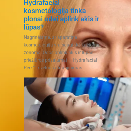
Hydrafacial
kosmetologija tinka
plonai odai aplink akis ir
lūpas?
Nagrinėjame, ar aparatinė
kosmetologija yra saugi delikačioms
zonoms. Odos aplink akis ir lūpas
priežiūros privalumai — Hydrafacial
Perk™: švelnus atnaujinimas...