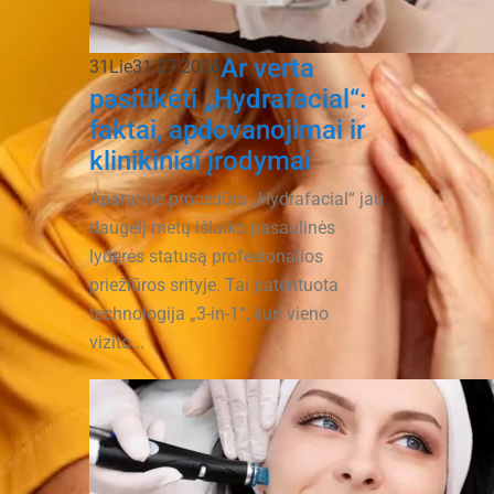
Ar verta
31
Lie
31.07.2026
pasitikėti „Hydrafacial“:
faktai, apdovanojimai ir
klinikiniai įrodymai
Aparatinė procedūra „Hydrafacial“ jau
daugelį metų išlaiko pasaulinės
lyderės statusą profesionalios
priežiūros srityje. Tai patentuota
technologija „3-in-1“, kuri vieno
vizito...