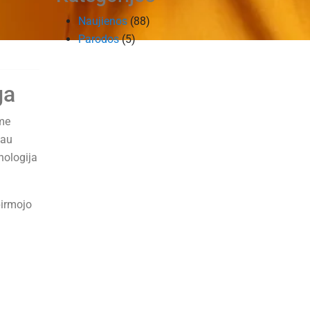
Naujienos
(88)
Parodos
(5)
ga
ame
iau
nologija
pirmojo