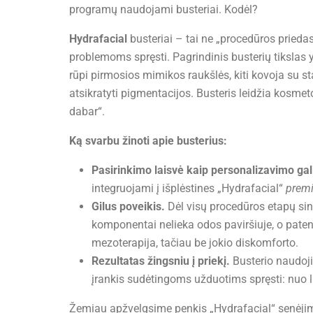
programų naudojami busteriai. Kodėl?
Hydrafacial
busteriai – tai ne „procedūros prieda
problemoms spręsti. Pagrindinis busterių tikslas 
rūpi pirmosios mimikos raukšlės, kiti kovoja su s
atsikratyti pigmentacijos. Busteris leidžia kosmeto
dabar“.
Ką svarbu žinoti apie busterius:
Pasirinkimo laisvė kaip personalizavimo ga
integruojami į išplėstines „Hydrafacial“
prem
Gilus poveikis.
Dėl visų procedūros etapų sin
komponentai nelieka odos paviršiuje, o patenk
mezoterapija, tačiau be jokio diskomforto.
Rezultatas žingsniu į priekį.
Busterio naudoji
įrankis sudėtingoms užduotims spręsti: nuo li
Žemiau apžvelgsime penkis „Hydrafacial“ senėjimą