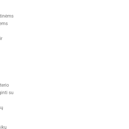
etinėms
iems
ir
terio
inti su
sų
nikų