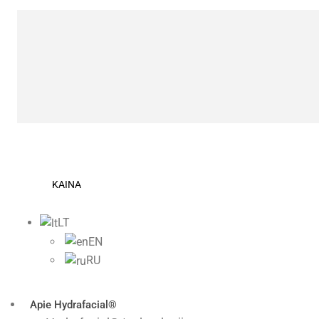
KAINA
LT
EN
RU
Apie Нydrafacial®