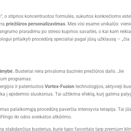
s“, o stiprios koncentruotos formulės, sukurtos konkrečioms est
yra
priežiūros personalizavimas
. Mes visi esame unikalūs: vien
tangrumo praradimu po streso kupinos savaitės, o kai kam reikia
logui pritaikyti procedūrą specialiai pagal jūsų užklausą – „čia 
limybė.
Busteriai nėra privaloma bazinės priežiūros dalis. Jie
ium
programas.
ergijos ir patentuotos
Vortex-Fusion
technologijos, aktyvieji bus
a į epidermio sluoksnius. Tai užtikrina efektą, kurį galima palyg
mas palaikomąją procedūrą paverčia intensyvia terapija. Tai jū
ftingo iki odos sveikatos atkūrimo.
 stabdančius busterius, kurie tapo favoritais tarp
premium
kli