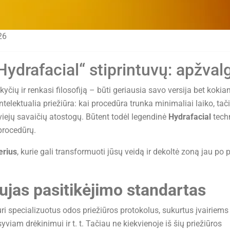
26
ydrafacial“ stiprintuvų: apžval
kyčių ir renkasi filosofiją – būti geriausia savo versija bet koki
intelektualia priežiūra: kai procedūra trunka minimaliai laiko, tač
dviejų savaičių atostogų. Būtent todėl legendinė
Hydrafacial
tech
 procedūrų.
erius
, kurie gali transformuoti jūsų veidą ir dekoltė zoną jau po 
aujas pasitikėjimo standartas
ri specializuotus odos priežiūros protokolus, sukurtus įvairiems
yviam drėkinimui ir t. t. Tačiau ne kiekvienoje iš šių priežiūros