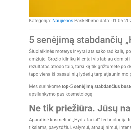
Kategorija:
Naujienos
Paskelbimo data:
01.05.20
5 senėjimą stabdančių „H
Šiuolaikinės moterys ir vyrai atsisako radikalių po
amžiuje. Grožio klinikų klientai vis labiau domisi 
rezultatas atrodo taip, tarsi ką tik grįžtumėte po 
tapo viena iš pasaulinių lyderių tarp atjauninimo
Mes surinkome
top-5 senėjimą stabdančius bust
apsilankymo pas kosmetologą.
Ne tik priežiūra. Jūsų n
Aparatinė kosmetinė „Hydrafacial“ technologija tu
tikslams, pavyzdžiui, valymui, atnaujinimui, intens