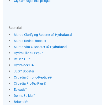
GlySal™ rūgštiniai pilingai
Busteriai
Murad Clarifying Booster už Hydrafacial
Murad Retinol Booster
Murad Vita-C Booster už Hydrafacial
HydraFillic su Pep9™
ReGen GF™ +
Hydralock HA
JLO™ Booster
Circadia Chrono-Peptide®
Circadia ProTec Plus®
Epicutis™
DermaBuilder™
Britenol®