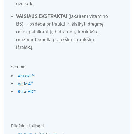
sveikatą.
VAISIAUS EKSTRAKTAI
(įskaitant vitamino
B5) – padeda pritraukti ir išlaikyti drėgmę
odos, palaikant ją hidratuotą ir minkštą,
mažinant smulkių raukšlių ir raukšlių
išraišką.
Serumai
Antiox+™
Activ-4™
Beta-HD™
Rūgštiniai pilingai