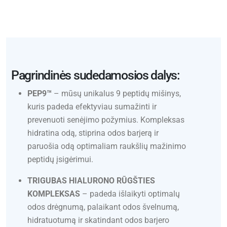
Pagrindinės sudedamosios dalys:
PEP9™
– mūsų unikalus 9 peptidų mišinys,
kuris padeda efektyviau sumažinti ir
prevenuoti senėjimo požymius. Kompleksas
hidratina odą, stiprina odos barjerą ir
paruošia odą optimaliam raukšlių mažinimo
peptidų įsigėrimui.
TRIGUBAS HIALURONO RŪGŠTIES
KOMPLEKSAS
– padeda išlaikyti optimalų
odos drėgnumą, palaikant odos švelnumą,
hidratuotumą ir skatindant odos barjero