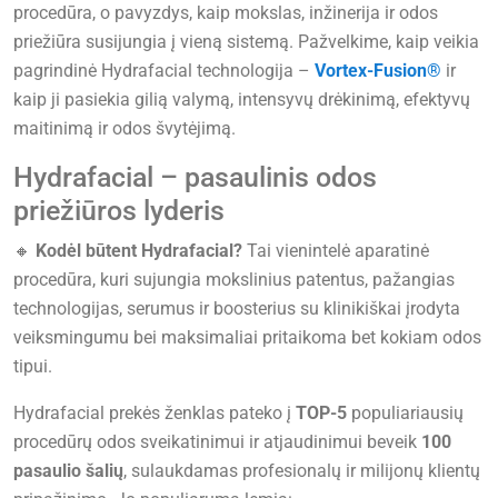
procedūra, o pavyzdys, kaip mokslas, inžinerija ir odos
priežiūra susijungia į vieną sistemą. Pažvelkime, kaip veikia
pagrindinė Hydrafacial technologija –
Vortex-Fusion®
ir
kaip ji pasiekia gilią valymą, intensyvų drėkinimą, efektyvų
maitinimą ir odos švytėjimą.
Hydrafacial – pasaulinis odos
priežiūros lyderis
🔸
Kodėl būtent Hydrafacial?
Tai vienintelė aparatinė
procedūra, kuri sujungia mokslinius patentus, pažangias
technologijas, serumus ir boosterius su klinikiškai įrodyta
veiksmingumu bei maksimaliai pritaikoma bet kokiam odos
tipui.
Hydrafacial prekės ženklas pateko į
TOP-5
populiariausių
procedūrų odos sveikatinimui ir atjaudinimui beveik
100
pasaulio šalių
, sulaukdamas profesionalų ir milijonų klientų