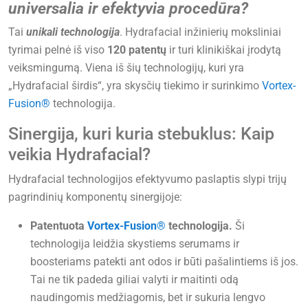
universalia ir efektyvia procedūra?
Tai
unikali technologija
. Hydrafacial inžinierių moksliniai
tyrimai pelnė iš viso
120 patentų
ir turi klinikiškai įrodytą
veiksmingumą. Viena iš šių technologijų, kuri yra
„Hydrafacial širdis“, yra skysčių tiekimo ir surinkimo
Vortex-
Fusion®
technologija.
Sinergija, kuri kuria stebuklus: Kaip
veikia Hydrafacial?
Hydrafacial technologijos efektyvumo paslaptis slypi trijų
pagrindinių komponentų sinergijoje:
Patentuota
Vortex-Fusion®
technologija.
Ši
technologija leidžia skystiems serumams ir
boosteriams patekti ant odos ir būti pašalintiems iš jos.
Tai ne tik padeda giliai valyti ir maitinti odą
naudingomis medžiagomis, bet ir sukuria lengvo