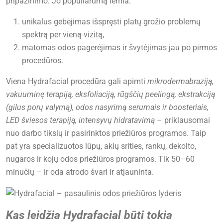
pripažinimo. Jo populiarumą lemia:
unikalus gebėjimas išspręsti platų grožio problemų
spektrą per vieną vizitą,
matomas odos pagerėjimas ir švytėjimas jau po pirmos
procedūros.
Viena Hydrafacial procedūra gali apimti
mikrodermabraziją,
vakuuminę terapiją, eksfoliaciją, rūgščių peelingą, ekstrakciją
(gilus porų valymą), odos nasyrimą serumais ir boosteriais,
LED šviesos terapiją, intensyvų hidratavimą
– priklausomai
nuo darbo tikslų ir pasirinktos priežiūros programos. Taip
pat yra specializuotos lūpų, akių srities, rankų, dekolto,
nugaros ir kojų odos priežiūros programos. Tik 50–60
minučių – ir oda atrodo švari ir atjauninta.
Kas leidžia Hydrafacial būti tokia