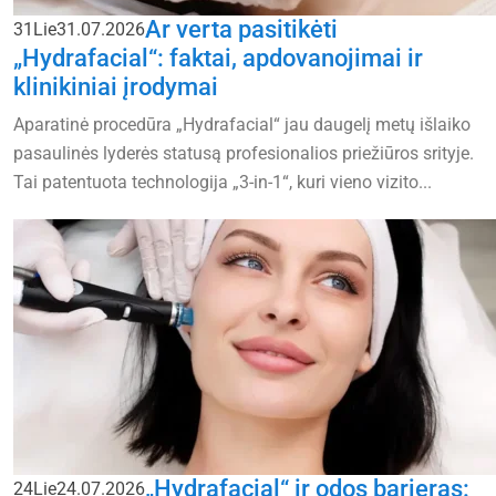
Ar verta pasitikėti
31
Lie
31.07.2026
„Hydrafacial“: faktai, apdovanojimai ir
klinikiniai įrodymai
Aparatinė procedūra „Hydrafacial“ jau daugelį metų išlaiko
pasaulinės lyderės statusą profesionalios priežiūros srityje.
Tai patentuota technologija „3-in-1“, kuri vieno vizito...
„Hydrafacial“ ir odos barjeras:
24
Lie
24.07.2026