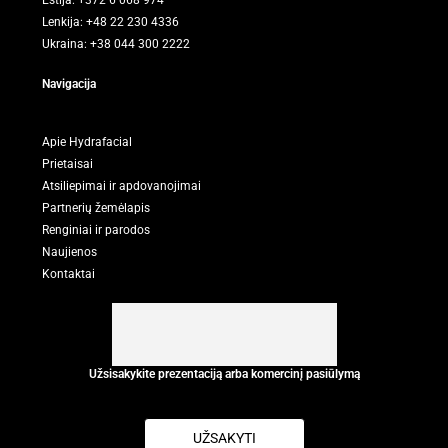
Estija: +372 6 068 974
Lenkija: +48 22 230 4336
Ukraina: +38 044 300 2222
Navigacija
Apie Hydrafacial
Prietaisai
Atsiliepimai ir apdovanojimai
Partnerių žemėlapis
Renginiai ir parodos
Naujienos
Kontaktai
Užsisakykite prezentaciją arba komercinį pasiūlymą
UŽSAKYTI