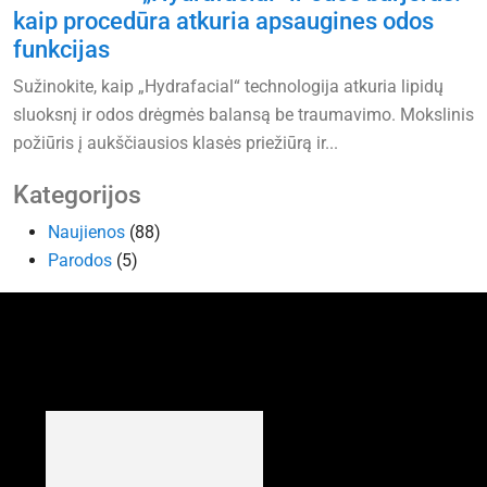
kaip procedūra atkuria apsaugines odos
funkcijas
Sužinokite, kaip „Hydrafacial“ technologija atkuria lipidų
sluoksnį ir odos drėgmės balansą be traumavimo. Mokslinis
požiūris į aukščiausios klasės priežiūrą ir...
Kategorijos
Naujienos
(88)
Parodos
(5)