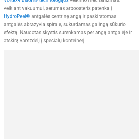
Vortex-Fusion® technologijos
veikimo mechanizmas:
veikiant vakuumui, serumas arboosteris patenka į
HydroPeel®
antgalės centrinę angą ir paskirstomas
antgalės abrazyvia spirale, sukurdamas galingą sūkurio
efektą. Naudotas skystis surenkamas per angą antgalėje ir
atskirą vamzdelį į specialų konteinerį.