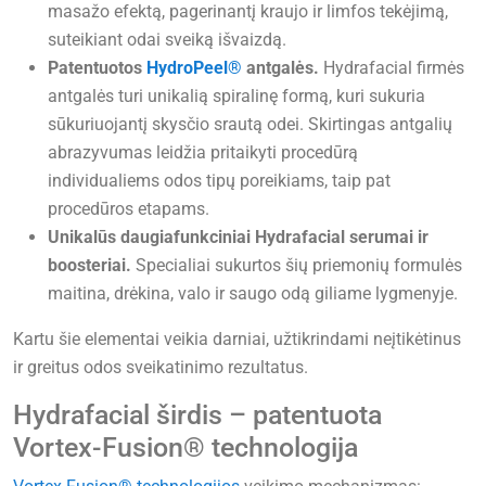
masažo efektą, pagerinantį kraujo ir limfos tekėjimą,
suteikiant odai sveiką išvaizdą.
Patentuotos
HydroPeel®
antgalės.
Hydrafacial firmės
antgalės turi unikalią spiralinę formą, kuri sukuria
sūkuriuojantį skysčio srautą odei. Skirtingas antgalių
abrazyvumas leidžia pritaikyti procedūrą
individualiems odos tipų poreikiams, taip pat
procedūros etapams.
Unikalūs daugiafunkciniai Hydrafacial serumai ir
boosteriai.
Specialiai sukurtos šių priemonių formulės
maitina, drėkina, valo ir saugo odą giliame lygmenyje.
Kartu šie elementai veikia darniai, užtikrindami neįtikėtinus
ir greitus odos sveikatinimo rezultatus.
Hydrafacial širdis – patentuota
Vortex-Fusion® technologija