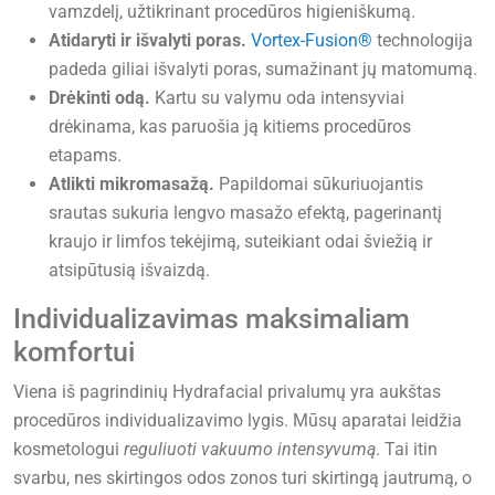
vamzdelį, užtikrinant procedūros higieniškumą.
Atidaryti ir išvalyti poras.
Vortex-Fusion®
technologija
padeda giliai išvalyti poras, sumažinant jų matomumą.
Drėkinti odą.
Kartu su valymu oda intensyviai
drėkinama, kas paruošia ją kitiems procedūros
etapams.
Atlikti mikromasažą.
Papildomai sūkuriuojantis
srautas sukuria lengvo masažo efektą, pagerinantį
kraujo ir limfos tekėjimą, suteikiant odai šviežią ir
atsipūtusią išvaizdą.
Individualizavimas maksimaliam
komfortui
Viena iš pagrindinių Hydrafacial privalumų yra aukštas
procedūros individualizavimo lygis. Mūsų aparatai leidžia
kosmetologui
reguliuoti vakuumo intensyvumą
. Tai itin
svarbu, nes skirtingos odos zonos turi skirtingą jautrumą, o