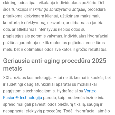
skirtingi odos tipai reikalauja individualaus požiūrio. Dėl
šios funkcijos ir
skirtingo abrazyvumo antgalių
procedūra
pritaikoma kiekvienam klientui, užtikrinant maksimalų
komfortą ir efektyvumą, nesvarbu, ar dirbama su jautria
oda, ar atliekamas intensyvus riebios odos su
praplatėjusiais poromis valymas. Individualus Hydrafacial
požiūris garantuoja ne tik malonius pojūčius procedūros
metu, bet ir optimalius odos sveikatos ir grožio rezultatus.
Geriausia anti-aging procedūra 2025
metais
XXI amžiaus kosmetologija – tai ne tik kremai ir kaukės, bet
ir sudėtingi daugiafunkciniai aparatai su moksliškai
pagrįstomis technologijomis. Hydrafacial su
Vortex-
Fusion® technologija
parodo, kaip modernūs inžineriniai
sprendimai gali paversti odos priežiūrą tikslią, saugią ir
nepaprastai efektyvią procedūrą. Todėl Hydrafacial laimėjo