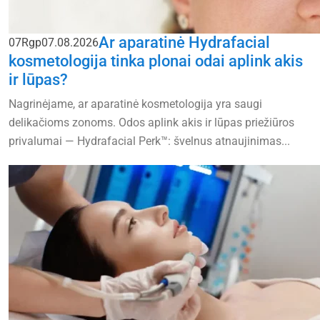
Ar aparatinė Hydrafacial
07
Rgp
07.08.2026
kosmetologija tinka plonai odai aplink akis
ir lūpas?
Nagrinėjame, ar aparatinė kosmetologija yra saugi
delikačioms zonoms. Odos aplink akis ir lūpas priežiūros
privalumai — Hydrafacial Perk™: švelnus atnaujinimas...