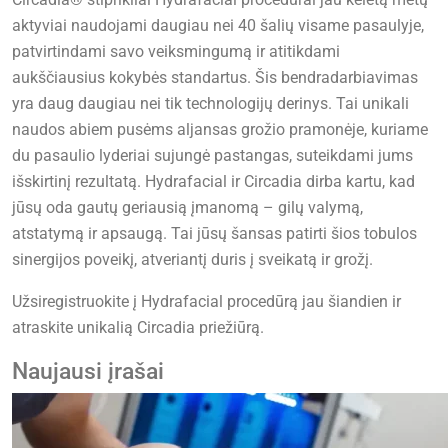
aktyviai naudojami daugiau nei 40 šalių visame pasaulyje,
patvirtindami savo veiksmingumą ir atitikdami
aukščiausius kokybės standartus. Šis bendradarbiavimas
yra daug daugiau nei tik technologijų derinys. Tai unikali
naudos abiem pusėms aljansas grožio pramonėje, kuriame
du pasaulio lyderiai sujungė pastangas, suteikdami jums
išskirtinį rezultatą. Hydrafacial ir Circadia dirba kartu, kad
jūsų oda gautų geriausią įmanomą – gilų valymą,
atstatymą ir apsaugą. Tai jūsų šansas patirti šios tobulos
sinergijos poveikį, atveriantį duris į sveikatą ir grožį.
Užsiregistruokite į Hydrafacial procedūrą jau šiandien ir
atraskite unikalią Circadia priežiūrą.
Naujausi įrašai