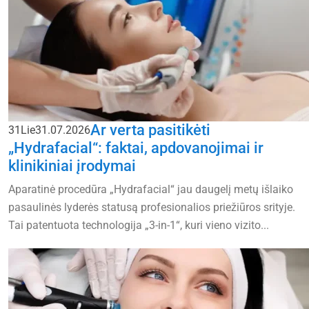
Ar verta pasitikėti
31
Lie
31.07.2026
„Hydrafacial“: faktai, apdovanojimai ir
klinikiniai įrodymai
Aparatinė procedūra „Hydrafacial“ jau daugelį metų išlaiko
pasaulinės lyderės statusą profesionalios priežiūros srityje.
Tai patentuota technologija „3-in-1“, kuri vieno vizito...