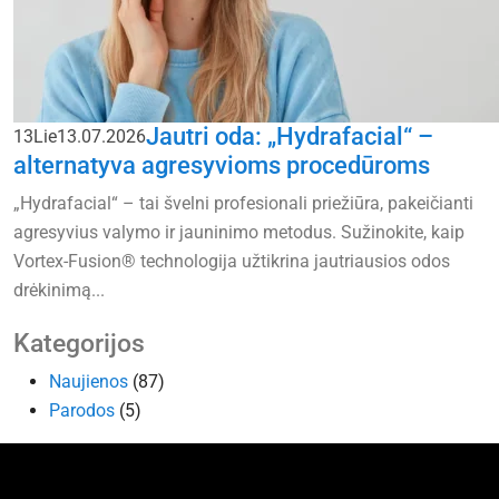
Jautri oda: „Hydrafacial“ –
13
Lie
13.07.2026
alternatyva agresyvioms procedūroms
„Hydrafacial“ – tai švelni profesionali priežiūra, pakeičianti
agresyvius valymo ir jauninimo metodus. Sužinokite, kaip
Vortex-Fusion® technologija užtikrina jautriausios odos
drėkinimą...
Kategorijos
Naujienos
(87)
Parodos
(5)