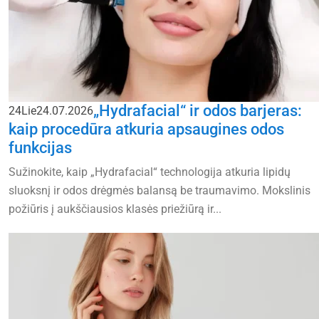
„Hydrafacial“ ir odos barjeras:
24
Lie
24.07.2026
kaip procedūra atkuria apsaugines odos
funkcijas
Sužinokite, kaip „Hydrafacial“ technologija atkuria lipidų
sluoksnį ir odos drėgmės balansą be traumavimo. Mokslinis
požiūris į aukščiausios klasės priežiūrą ir...