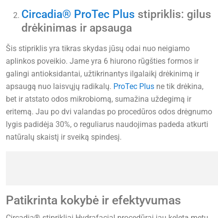
Circadia® ProTec Plus
stipriklis: gilus
drėkinimas ir apsauga
Šis stipriklis yra tikras skydas jūsų odai nuo neigiamo
aplinkos poveikio. Jame yra 6 hiurono rūgšties formos ir
galingi antioksidantai, užtikrinantys ilgalaikį drėkinimą ir
apsaugą nuo laisvųjų radikalų.
ProTec Plus
ne tik drėkina,
bet ir atstato odos mikrobiomą, sumažina uždegimą ir
eritemą. Jau po dvi valandas po procedūros odos drėgnumo
lygis padidėja 30%, o reguliarus naudojimas padeda atkurti
natūralų skaistį ir sveiką spindesį.
Patikrinta kokybė ir efektyvumas
Circadia® stiprikliai Hydrafacial procedūrai jau keletą metų