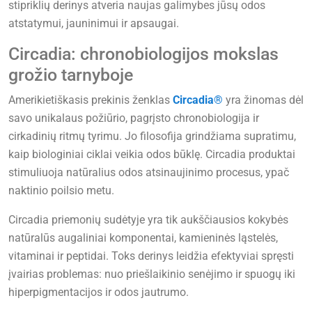
stipriklių derinys atveria naujas galimybes jūsų odos
atstatymui, jauninimui ir apsaugai.
Circadia: chronobiologijos mokslas
grožio tarnyboje
Amerikietiškasis prekinis ženklas
Circadia®
yra žinomas dėl
savo unikalaus požiūrio, pagrįsto chronobiologija ir
cirkadinių ritmų tyrimu. Jo filosofija grindžiama supratimu,
kaip biologiniai ciklai veikia odos būklę. Circadia produktai
stimuliuoja natūralius odos atsinaujinimo procesus, ypač
naktinio poilsio metu.
Circadia priemonių sudėtyje yra tik aukščiausios kokybės
natūralūs augaliniai komponentai, kamieninės ląstelės,
vitaminai ir peptidai. Toks derinys leidžia efektyviai spręsti
įvairias problemas: nuo priešlaikinio senėjimo ir spuogų iki
hiperpigmentacijos ir odos jautrumo.