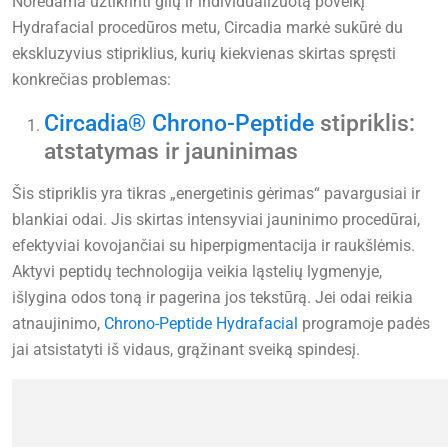
Norėdama užtikrinti gilų ir individualizuotą poveikį
Hydrafacial procedūros metu, Circadia markė sukūrė du
ekskluzyvius stipriklius, kurių kiekvienas skirtas spręsti
konkrečias problemas:
Circadia® Chrono-Peptide
stipriklis:
atstatymas ir jauninimas
Šis stipriklis yra tikras „energetinis gėrimas“ pavargusiai ir
blankiai odai. Jis skirtas intensyviai jauninimo procedūrai,
efektyviai kovojančiai su hiperpigmentacija ir raukšlėmis.
Aktyvi peptidų technologija veikia ląstelių lygmenyje,
išlygina odos toną ir pagerina jos tekstūrą. Jei odai reikia
atnaujinimo,
Chrono-Peptide Hydrafacial
programoje padės
jai atsistatyti iš vidaus, grąžinant sveiką spindesį.