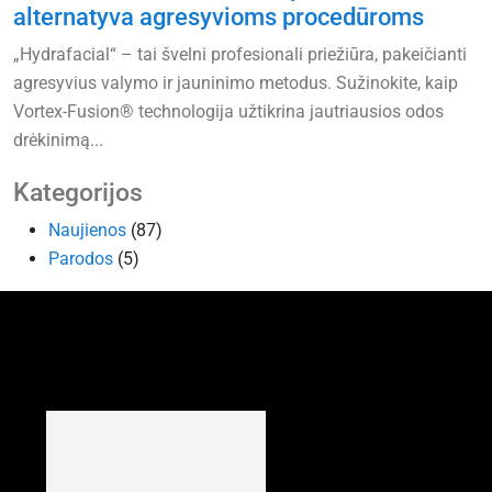
alternatyva agresyvioms procedūroms
„Hydrafacial“ – tai švelni profesionali priežiūra, pakeičianti
agresyvius valymo ir jauninimo metodus. Sužinokite, kaip
Vortex-Fusion® technologija užtikrina jautriausios odos
drėkinimą...
Kategorijos
Naujienos
(87)
Parodos
(5)