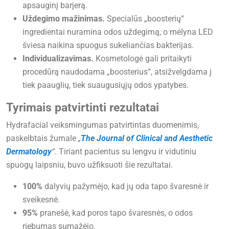
apsauginį barjerą.
Uždegimo mažinimas.
Specialūs „boosterių“
ingredientai nuramina odos uždegimą, o mėlyna LED
šviesa naikina spuogus sukeliančias bakterijas.
Individualizavimas.
Kosmetologė gali pritaikyti
procedūrą naudodama „boosterius“, atsižvelgdama į
tiek paauglių, tiek suaugusiųjų odos ypatybes.
Tyrimais patvirtinti rezultatai
Hydrafacial veiksmingumas patvirtintas duomenimis,
paskelbtais žurnale
„
The Journal of Clinical and Aesthetic
Dermatology
“
. Tiriant pacientus su lengvu ir vidutiniu
spuogų laipsniu, buvo užfiksuoti šie rezultatai.
100%
dalyvių pažymėjo, kad jų oda tapo švaresnė ir
sveikesnė.
95%
pranešė, kad poros tapo švaresnės, o odos
riebumas sumažėjo.