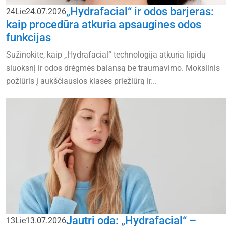
„Hydrafacial“ ir odos barjeras:
24
Lie
24.07.2026
kaip procedūra atkuria apsaugines odos
funkcijas
Sužinokite, kaip „Hydrafacial“ technologija atkuria lipidų
sluoksnį ir odos drėgmės balansą be traumavimo. Mokslinis
požiūris į aukščiausios klasės priežiūrą ir...
Jautri oda: „Hydrafacial“ –
13
Lie
13.07.2026