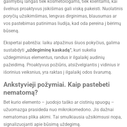
galimybių langas tiek kosmetologams, tiek klientams, kai
švelnus proaktyvus įsikišimas gali viską pakeisti. Nuolatinis
poryčių užsikimšimas, lengvas dirginimas, blausumas ar
vos pastebimas patinimas liudija, kad oda pereina į bėrimų
būseną.
Ekspertai pabrėžia: laiku atpažinus šiuos pokyčius, galima
sustabdyti
„uždegiminę kaskadą“
, kuri sukelia
uždegiminius elementus, randus ir ilgalaikį audinių
pažeidimą. Proaktyvus požiūris, atsižvelgiantis į vidinius ir
išorinius veiksnius, yra raktas į ilgalaikį odos švarumą.
Ankstyvieji požymiai. Kaip pastebeti
nematomą?
Bet kurio elemento – juodojo taško ar cistinių spuogų –
užuomazga prasideda nuo mikrokomedono. Jis dažnai
nematomas plika akimi. Tai smulkiausia užsikimsusi пора,
signalizuojanti apie būsimą uždegimą.