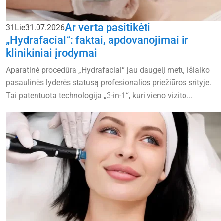
Ar verta pasitikėti
31
Lie
31.07.2026
„Hydrafacial“: faktai, apdovanojimai ir
klinikiniai įrodymai
Aparatinė procedūra „Hydrafacial“ jau daugelį metų išlaiko
pasaulinės lyderės statusą profesionalios priežiūros srityje.
Tai patentuota technologija „3-in-1“, kuri vieno vizito...