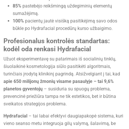
85%
pastebėjo reikšmingą uždegiminių elementų
sumažėjimą.
100%
pacientų jautė visišką pasitikėjimą savo odos
būkle po Hydrafacial procedūrų kurso užbaigimo.
Profesionalus kontrolės standartas:
kodėl oda renkasi Hydrafacial
Užuot eksperimentavę su patarimais iš socialinių tinklų,
šiuolaikinė kosmetologija siūlo pasitikėti algoritmais,
turinčiais įrodytą klinikinį pagrindą. Atsižvelgiant į tai, kad
apie 650 milijonų žmonių visame pasaulyje – tai 9,6%
planetos gyventojų
– susiduria su spuogų problema,
prevencinė priežiūra tampa ne tik estetikos, bet ir būtina
sveikatos strategijos problema.
Hydrafacial
– tai labai efektyvi daugiapakopė sistema, kuri
vieno seanso metu integruoja gilų valymą, šalavimą, be