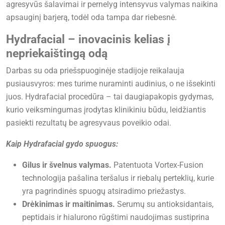
agresyvūs šalavimai ir pernelyg intensyvus valymas naikina
apsauginį barjerą, todėl oda tampa dar riebesnė.
Hydrafacial – inovacinis kelias į
nepriekaištingą odą
Darbas su oda priešspuoginėje stadijoje reikalauja
pusiausvyros: mes turime nuraminti audinius, o ne išsekinti
juos. Hydrafacial procedūra – tai daugiapakopis gydymas,
kurio veiksmingumas įrodytas klinikiniu būdu, leidžiantis
pasiekti rezultatų be agresyvaus poveikio odai.
Kaip Hydrafacial gydo spuogus:
Gilus ir švelnus valymas.
Patentuota Vortex-Fusion
technologija pašalina teršalus ir riebalų perteklių, kurie
yra pagrindinės spuogų atsiradimo priežastys.
Drėkinimas ir maitinimas.
Serumų su antioksidantais,
peptidais ir hialurono rūgštimi naudojimas sustiprina