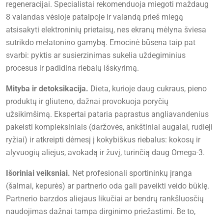
regeneracijai. Specialistai rekomenduoja miegoti maždaug
8 valandas vėsioje patalpoje ir valandą prieš miegą
atsisakyti elektroninių prietaisų, nes ekranų mėlyna šviesa
sutrikdo melatonino gamybą. Emocinė būsena taip pat
svarbi: pyktis ar susierzinimas sukelia uždegiminius
procesus ir padidina riebalų išskyrimą.
Mityba ir detoksikacija.
Dieta, kurioje daug cukraus, pieno
produktų ir gliuteno, dažnai provokuoja poryčių
užsikimšimą. Ekspertai pataria paprastus angliavandenius
pakeisti kompleksiniais (daržovės, ankštiniai augalai, rudieji
ryžiai) ir atkreipti dėmesį į kokybiškus riebalus: kokosų ir
alyvuogių aliejus, avokadą ir žuvį, turinčią daug Omega-3.
Išoriniai veiksniai.
Net profesionali sportininkų įranga
(šalmai, kepurės) ar partnerio oda gali paveikti veido būklę.
Partnerio barzdos aliejaus likučiai ar bendrų rankšluosčių
naudojimas dažnai tampa dirginimo priežastimi. Be to,