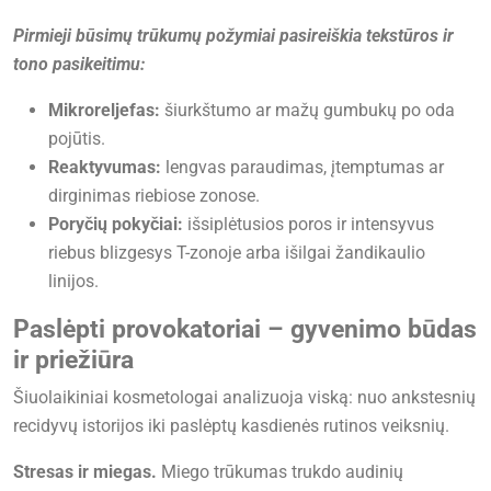
Pirmieji būsimų trūkumų požymiai pasireiškia tekstūros ir
tono pasikeitimu:
Mikroreljefas:
šiurkštumo ar mažų gumbukų po oda
pojūtis.
Reaktyvumas:
lengvas paraudimas, įtemptumas ar
dirginimas riebiose zonose.
Poryčių pokyčiai:
išsiplėtusios poros ir intensyvus
riebus blizgesys T-zonoje arba išilgai žandikaulio
linijos.
Paslėpti provokatoriai – gyvenimo būdas
ir priežiūra
Šiuolaikiniai kosmetologai analizuoja viską: nuo ankstesnių
recidyvų istorijos iki paslėptų kasdienės rutinos veiksnių.
Stresas ir miegas.
Miego trūkumas trukdo audinių