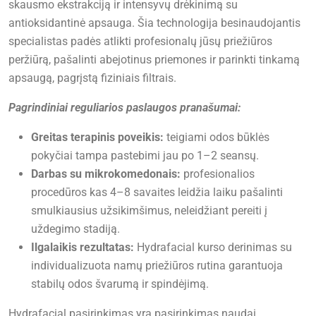
skausmo ekstrakciją ir intensyvų drėkinimą su
antioksidantinė apsauga. Šia technologija besinaudojantis
specialistas padės atlikti profesionalų jūsų priežiūros
peržiūrą, pašalinti abejotinus priemones ir parinkti tinkamą
apsaugą, pagrįstą fiziniais filtrais.
Pagrindiniai reguliarios paslaugos pranašumai:
Greitas terapinis poveikis:
teigiami odos būklės
pokyčiai tampa pastebimi jau po 1–2 seansų.
Darbas su mikrokomedonais:
profesionalios
procedūros kas 4–8 savaites leidžia laiku pašalinti
smulkiausius užsikimšimus, neleidžiant pereiti į
uždegimo stadiją.
Ilgalaikis rezultatas:
Hydrafacial kurso derinimas su
individualizuota namų priežiūros rutina garantuoja
stabilų odos švarumą ir spindėjimą.
Hydrafacial pasirinkimas yra pasirinkimas naudai