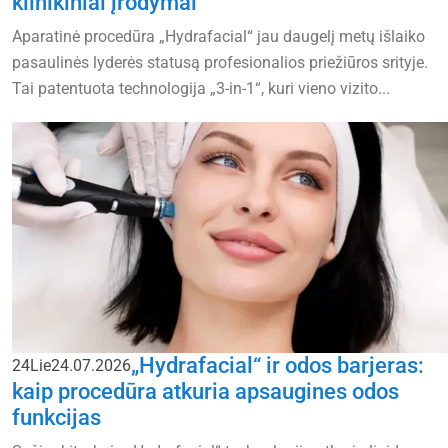
klinikiniai įrodymai
Aparatinė procedūra „Hydrafacial“ jau daugelį metų išlaiko
pasaulinės lyderės statusą profesionalios priežiūros srityje.
Tai patentuota technologija „3-in-1“, kuri vieno vizito...
„Hydrafacial“ ir odos barjeras:
24
Lie
24.07.2026
kaip procedūra atkuria apsaugines odos
funkcijas