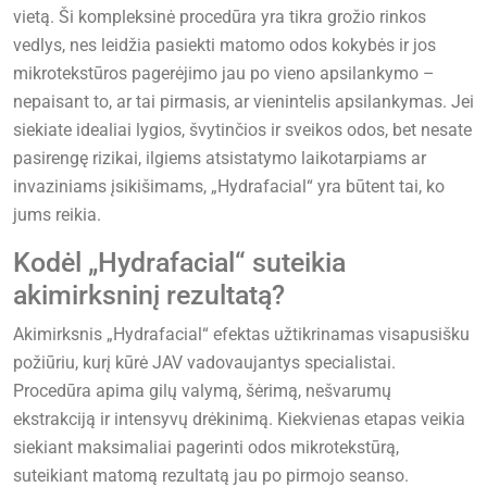
vietą. Ši kompleksinė procedūra yra tikra grožio rinkos
vedlys, nes leidžia pasiekti matomo odos kokybės ir jos
mikrotekstūros pagerėjimo jau po vieno apsilankymo –
nepaisant to, ar tai pirmasis, ar vienintelis apsilankymas. Jei
siekiate idealiai lygios, švytinčios ir sveikos odos, bet nesate
pasirengę rizikai, ilgiems atsistatymo laikotarpiams ar
invaziniams įsikišimams, „Hydrafacial“ yra būtent tai, ko
jums reikia.
Kodėl „Hydrafacial“ suteikia
akimirksninį rezultatą?
Akimirksnis „Hydrafacial“ efektas užtikrinamas visapusišku
požiūriu, kurį kūrė JAV vadovaujantys specialistai.
Procedūra apima gilų valymą, šėrimą, nešvarumų
ekstrakciją ir intensyvų drėkinimą. Kiekvienas etapas veikia
siekiant maksimaliai pagerinti odos mikrotekstūrą,
suteikiant matomą rezultatą jau po pirmojo seanso.