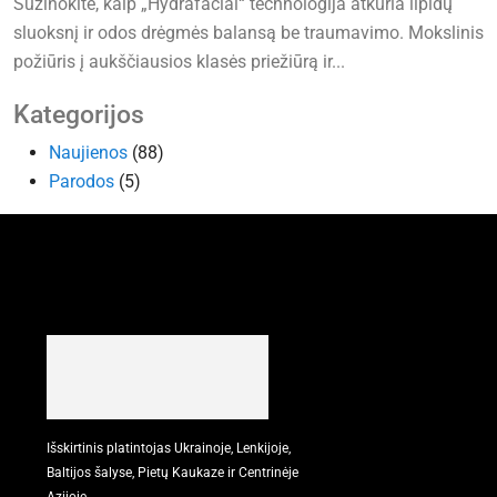
Sužinokite, kaip „Hydrafacial“ technologija atkuria lipidų
sluoksnį ir odos drėgmės balansą be traumavimo. Mokslinis
požiūris į aukščiausios klasės priežiūrą ir...
Kategorijos
Naujienos
(88)
Parodos
(5)
Išskirtinis platintojas Ukrainoje, Lenkijoje,
Baltijos šalyse, Pietų Kaukaze ir Centrinėje
Azijoje.