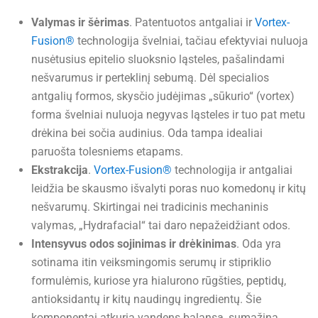
Valymas ir šėrimas
. Patentuotos antgaliai ir
Vortex-
Fusion®
technologija švelniai, tačiau efektyviai nuluoja
nusėtusius epitelio sluoksnio ląsteles, pašalindami
nešvarumus ir perteklinį sebumą. Dėl specialios
antgalių formos, skysčio judėjimas „sūkurio“ (vortex)
forma švelniai nuluoja negyvas ląsteles ir tuo pat metu
drėkina bei sočia audinius. Oda tampa idealiai
paruošta tolesniems etapams.
Ekstrakcija
.
Vortex-Fusion®
technologija ir antgaliai
leidžia be skausmo išvalyti poras nuo komedonų ir kitų
nešvarumų. Skirtingai nei tradicinis mechaninis
valymas, „Hydrafacial“ tai daro nepažeidžiant odos.
Intensyvus odos sojinimas ir drėkinimas
. Oda yra
sotinama itin veiksmingomis serumų ir stipriklio
formulėmis, kuriose yra hialurono rūgšties, peptidų,
antioksidantų ir kitų naudingų ingredientų. Šie
komponentai atkuria vandens balansą, sumažina