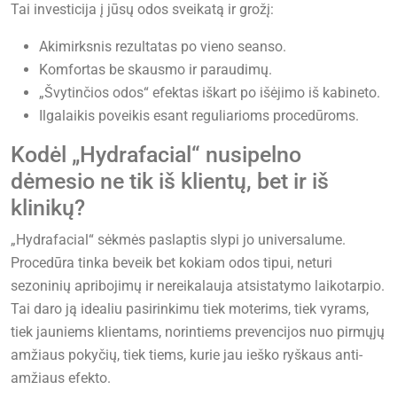
Tai investicija į jūsų odos sveikatą ir grožį:
Akimirksnis rezultatas po vieno seanso.
Komfortas be skausmo ir paraudimų.
„Švytinčios odos“ efektas iškart po išėjimo iš kabineto.
Ilgalaikis poveikis esant reguliarioms procedūroms.
Kodėl „Hydrafacial“ nusipelno
dėmesio ne tik iš klientų, bet ir iš
klinikų?
„Hydrafacial“ sėkmės paslaptis slypi jo universalume.
Procedūra tinka beveik bet kokiam odos tipui, neturi
sezoninių apribojimų ir nereikalauja atsistatymo laikotarpio.
Tai daro ją idealiu pasirinkimu tiek moterims, tiek vyrams,
tiek jauniems klientams, norintiems prevencijos nuo pirmųjų
amžiaus pokyčių, tiek tiems, kurie jau ieško ryškaus anti-
amžiaus efekto.