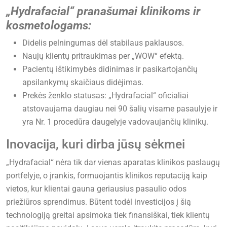
„Hydrafacial“ pranašumai klinikoms ir
kosmetologams:
Didelis pelningumas dėl stabilaus paklausos.
Naujų klientų pritraukimas per „WOW“ efektą.
Pacientų ištikimybės didinimas ir pasikartojančių
apsilankymų skaičiaus didėjimas.
Prekės ženklo statusas: „Hydrafacial“ oficialiai
atstovaujama daugiau nei 90 šalių visame pasaulyje ir
yra Nr. 1 procedūra daugelyje vadovaujančių klinikų.
Inovacija, kuri dirba jūsų sėkmei
„Hydrafacial“ nėra tik dar vienas aparatas klinikos paslaugų
portfelyje, o įrankis, formuojantis klinikos reputaciją kaip
vietos, kur klientai gauna geriausius pasaulio odos
priežiūros sprendimus. Būtent todėl investicijos į šią
technologiją greitai apsimoka tiek finansiškai, tiek klientų