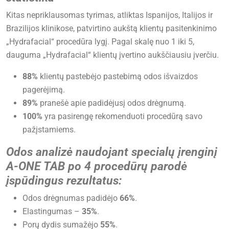
Kitas nepriklausomas tyrimas, atliktas Ispanijos, Italijos ir
Brazilijos klinikose, patvirtino aukštą klientų pasitenkinimo
„Hydrafacial“ procedūra lygį. Pagal skalę nuo 1 iki 5,
dauguma „Hydrafacial“ klientų įvertino aukščiausiu įverčiu.
88%
klientų pastebėjo pastebimą odos išvaizdos
pagerėjimą.
89%
pranešė apie padidėjusį odos drėgnumą.
100%
yra pasirengę rekomenduoti procedūrą savo
pažįstamiems.
Odos analizė naudojant specialų įrenginį
A-ONE TAB po 4 procedūrų parodė
įspūdingus rezultatus:
Odos drėgnumas padidėjo
66%
.
Elastingumas –
35%
.
Porų dydis sumažėjo
55%
.