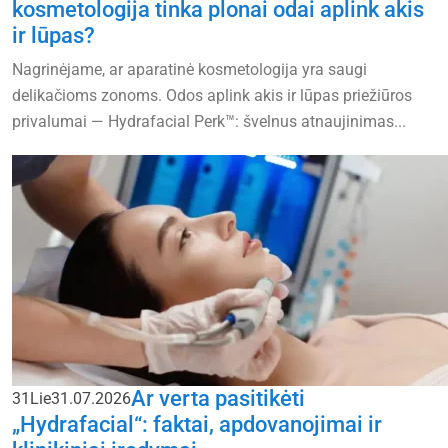
kosmetologija tinka plonai odai aplink akis
ir lūpas?
Nagrinėjame, ar aparatinė kosmetologija yra saugi
delikačioms zonoms. Odos aplink akis ir lūpas priežiūros
privalumai — Hydrafacial Perk™: švelnus atnaujinimas...
Ar verta pasitikėti
31
Lie
31.07.2026
„Hydrafacial“: faktai, apdovanojimai ir