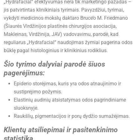
„Hydrafacial“ efektyvumas nėra tik marketingo pažadas –
jis patvirtintas klinikiniais tyrimais. Pavyzdžiui, tyrimai,
vykdyti medicinos mokslų daktaro Bruce’o M. Friedmano
(Šiaurės Virdžinijos plastinės chirurgijos asociacija,
Makleinas, Virdžinija, JAV) vadovavimu, parodė, kad
reguliarus „Hydrafacial“ naudojimas žymiai pagerina odos
būklę pagal histologinius ir klinikinius rodiklius.
Šio tyrimo dalyviai parodė šiuos
pagerėjimus:
Epiderio storėjimas, kuris yra odos atnaujinimo ir
sustiprėjimo požymis.
Elastinių audinių atsistatymas odos pagrindiniame
sluoksnyje.
Raukšlių, pigmentacijos ir porų dydžio sumažėjimas.
Klientų atsiliepimai ir pasitenkinimo
statistika