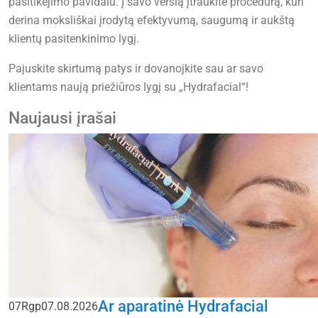
pasitikėjimo pavidalu. Į savo verslą įtraukite procedūrą, kuri
derina moksliškai įrodytą efektyvumą, saugumą ir aukštą
klientų pasitenkinimo lygį.
Pajuskite skirtumą patys ir dovanojkite sau ar savo
klientams naują priežiūros lygį su „Hydrafacial“!
Naujausi įrašai
Ar aparatinė Hydrafacial
07
Rgp
07.08.2026