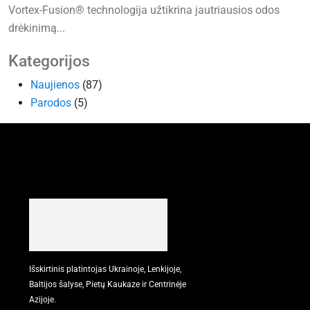
Vortex-Fusion® technologija užtikrina jautriausios odos
drėkinimą...
Kategorijos
Naujienos
(87)
Parodos
(5)
Išskirtinis platintojas Ukrainoje, Lenkijoje,
Baltijos šalyse, Pietų Kaukaze ir Centrinėje
Azijoje.