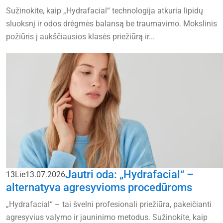
Sužinokite, kaip „Hydrafacial“ technologija atkuria lipidų
sluoksnį ir odos drėgmės balansą be traumavimo. Mokslinis
požiūris į aukščiausios klasės priežiūrą ir...
Jautri oda: „Hydrafacial“ –
13
Lie
13.07.2026
alternatyva agresyvioms procedūroms
„Hydrafacial“ – tai švelni profesionali priežiūra, pakeičianti
agresyvius valymo ir jauninimo metodus. Sužinokite, kaip