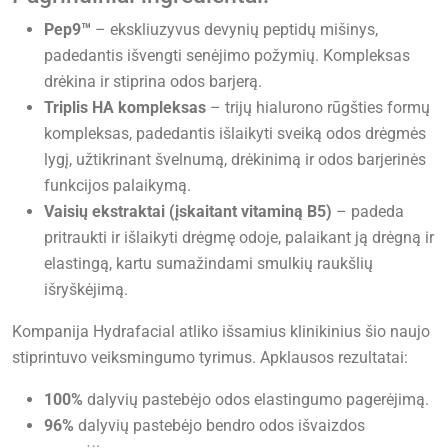
Pep9™
– ekskliuzyvus devynių peptidų mišinys,
padedantis išvengti senėjimo požymių. Kompleksas
drėkina ir stiprina odos barjerą.
Triplis HA kompleksas
– trijų hialurono rūgšties formų
kompleksas, padedantis išlaikyti sveiką odos drėgmės
lygį, užtikrinant švelnumą, drėkinimą ir odos barjerinės
funkcijos palaikymą.
Vaisių ekstraktai (įskaitant vitaminą B5)
– padeda
pritraukti ir išlaikyti drėgmę odoje, palaikant ją drėgną ir
elastingą, kartu sumažindami smulkių raukšlių
išryškėjimą.
Kompanija Hydrafacial atliko išsamius klinikinius šio naujo
stiprintuvo veiksmingumo tyrimus. Apklausos rezultatai:
100%
dalyvių pastebėjo odos elastingumo pagerėjimą.
96%
dalyvių pastebėjo bendro odos išvaizdos