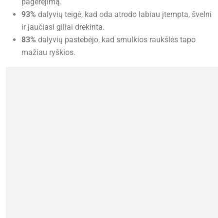
pagerėjimą.
93%
dalyvių teigė, kad oda atrodo labiau įtempta, švelni
ir jaučiasi giliai drėkinta.
83%
dalyvių pastebėjo, kad smulkios raukšlės tapo
mažiau ryškios.