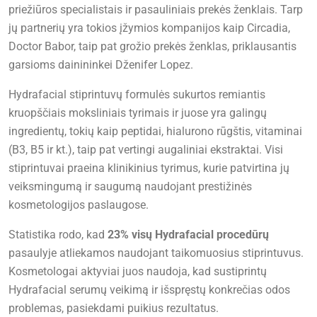
priežiūros specialistais ir pasauliniais prekės ženklais. Tarp
jų partnerių yra tokios įžymios kompanijos kaip Circadia,
Doctor Babor, taip pat grožio prekės ženklas, priklausantis
garsioms dainininkei Dženifer Lopez.
Hydrafacial stiprintuvų formulės sukurtos remiantis
kruopščiais moksliniais tyrimais ir juose yra galingų
ingredientų, tokių kaip peptidai, hialurono rūgštis, vitaminai
(B3, B5 ir kt.), taip pat vertingi augaliniai ekstraktai. Visi
stiprintuvai praeina klinikinius tyrimus, kurie patvirtina jų
veiksmingumą ir saugumą naudojant prestižinės
kosmetologijos paslaugose.
Statistika rodo, kad
23% visų Hydrafacial procedūrų
pasaulyje atliekamos naudojant taikomuosius stiprintuvus.
Kosmetologai aktyviai juos naudoja, kad sustiprintų
Hydrafacial serumų veikimą ir išspręstų konkrečias odos
problemas, pasiekdami puikius rezultatus.