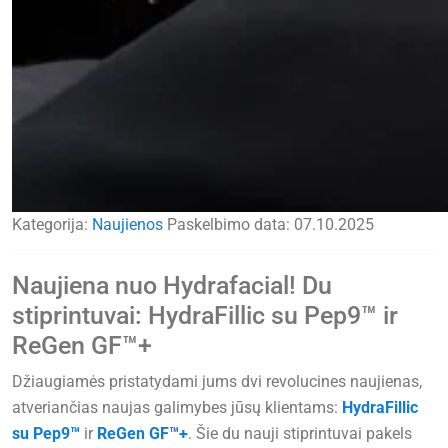
Kategorija:
Naujienos
Paskelbimo data:
07.10.2025
Naujiena nuo Hydrafacial! Du
stiprintuvai: HydraFillic su Pep9™ ir
ReGen GF™+
Džiaugiamės pristatydami jums dvi revolucines naujienas,
atveriančias naujas galimybes jūsų klientams:
HydraFillic
su Pep9™
ir
ReGen GF™+
. Šie du nauji stiprintuvai pakels