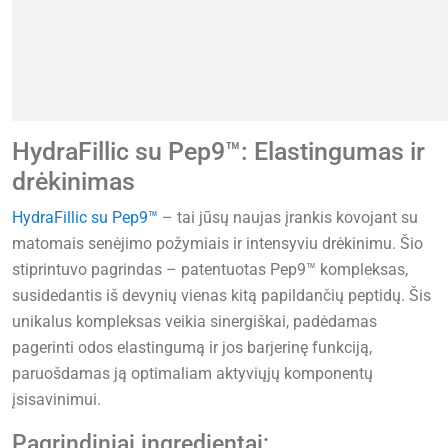
HydraFillic su Pep9™: Elastingumas ir
drėkinimas
HydraFillic su Pep9™
– tai jūsų naujas įrankis kovojant su
matomais senėjimo požymiais ir intensyviu drėkinimu. Šio
stiprintuvo pagrindas – patentuotas Pep9™ kompleksas,
susidedantis iš devynių vienas kitą papildančių peptidų. Šis
unikalus kompleksas veikia sinergiškai, padėdamas
pagerinti odos elastingumą ir jos barjerinę funkciją,
paruošdamas ją optimaliam aktyviųjų komponentų
įsisavinimui.
Pagrindiniai ingredientai: