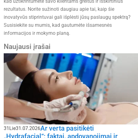
kad užtikrintumėte savo klientams greitus ir išskirtinius
rezultatus. Norite sužinoti daugiau apie tai, kaip šie
inovatyvūs stiprintuvai gali išplėsti jūsų paslaugų spektrą?
Susisiekite su mumis, kad gautumėte išsamesnės
informacijos ir mokymo planą.
Naujausi įrašai
Ar verta pasitikėti
31
Lie
31.07.2026
„Hydrafacial“: faktai, apdovanojimai ir