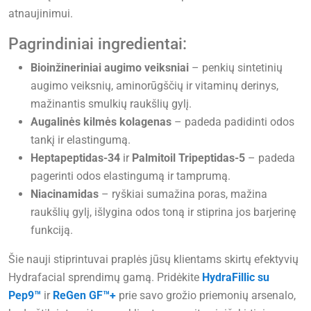
atnaujinimui.
Pagrindiniai ingredientai:
Bioinžineriniai augimo veiksniai
– penkių sintetinių
augimo veiksnių, aminorūgščių ir vitaminų derinys,
mažinantis smulkių raukšlių gylį.
Augalinės kilmės kolagenas
– padeda padidinti odos
tankį ir elastingumą.
Heptapeptidas-34
ir
Palmitoil Tripeptidas-5
– padeda
pagerinti odos elastingumą ir tamprumą.
Niacinamidas
– ryškiai sumažina poras, mažina
raukšlių gylį, išlygina odos toną ir stiprina jos barjerinę
funkciją.
Šie nauji stiprintuvai praplės jūsų klientams skirtų efektyvių
Hydrafacial sprendimų gamą. Pridėkite
HydraFillic su
Pep9™
ir
ReGen GF™+
prie savo grožio priemonių arsenalo,