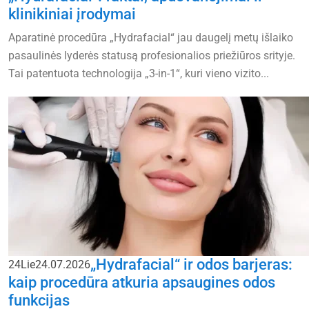
klinikiniai įrodymai
Aparatinė procedūra „Hydrafacial“ jau daugelį metų išlaiko
pasaulinės lyderės statusą profesionalios priežiūros srityje.
Tai patentuota technologija „3-in-1“, kuri vieno vizito...
„Hydrafacial“ ir odos barjeras:
24
Lie
24.07.2026
kaip procedūra atkuria apsaugines odos
funkcijas