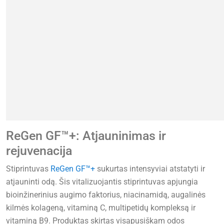
ReGen GF™+: Atjauninimas ir
rejuvenacija
Stiprintuvas
ReGen GF™+
sukurtas intensyviai atstatyti ir
atjauninti odą. Šis vitalizuojantis stiprintuvas apjungia
bioinžinerinius augimo faktorius, niacinamidą, augalinės
kilmės kolageną, vitaminą C, multipetidų kompleksą ir
vitaminą B9. Produktas skirtas visapusiškam odos