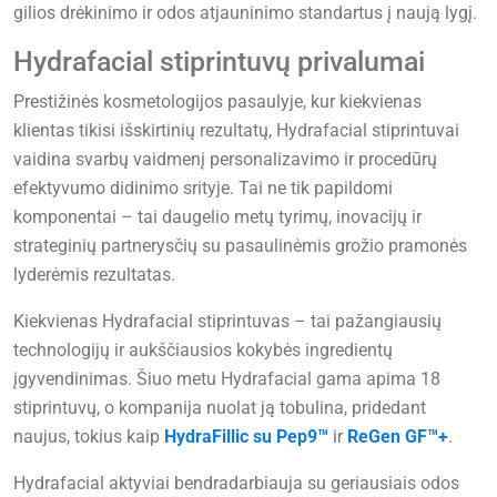
gilios drėkinimo ir odos atjauninimo standartus į naują lygį.
Hydrafacial stiprintuvų privalumai
Prestižinės kosmetologijos pasaulyje, kur kiekvienas
klientas tikisi išskirtinių rezultatų, Hydrafacial stiprintuvai
vaidina svarbų vaidmenį personalizavimo ir procedūrų
efektyvumo didinimo srityje. Tai ne tik papildomi
komponentai – tai daugelio metų tyrimų, inovacijų ir
strateginių partnerysčių su pasaulinėmis grožio pramonės
lyderėmis rezultatas.
Kiekvienas Hydrafacial stiprintuvas – tai pažangiausių
technologijų ir aukščiausios kokybės ingredientų
įgyvendinimas. Šiuo metu Hydrafacial gama apima 18
stiprintuvų, o kompanija nuolat ją tobulina, pridedant
naujus, tokius kaip
HydraFillic su Pep9™
ir
ReGen GF™+
.
Hydrafacial aktyviai bendradarbiauja su geriausiais odos