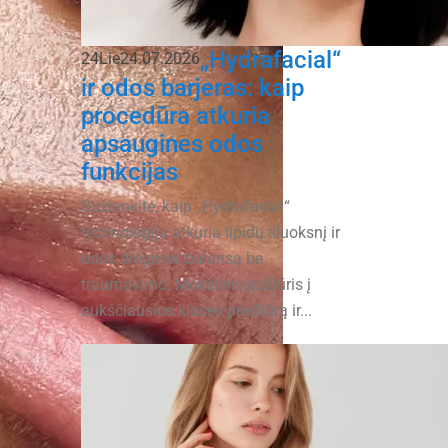
„Hydrafacial“
24
Lie
24.07.2026
ir odos barjeras: kaip
procedūra atkuria
apsaugines odos
funkcijas
Sužinokite, kaip „Hydrafacial“
technologija atkuria lipidų sluoksnį ir
odos drėgmės balansą be
traumavimo. Mokslinis požiūris į
aukščiausios klasės priežiūrą ir...