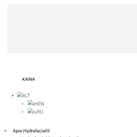
KAINA
LT
EN
RU
Apie Нydrafacial®