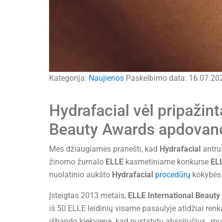
Kategorija:
Naujienos
Paskelbimo data:
16.07.20
Hydrafacial vėl pripažint
Beauty Awards apdovanoj
Mes džiaugiamės pranešti, kad
Hydrafacial
antru
žinomo žurnalo
ELLE
kasmetiniame konkurse
EL
nuolatinio aukšto
Hydrafacial
procedūrų
kokybės 
Įsteigtas 2013 metais,
ELLE International Beaut
iš 50 ELLE leidinių visame pasaulyje atidžiai renk
išbando kiekvieną, kad nustatytų absoliučius „mus