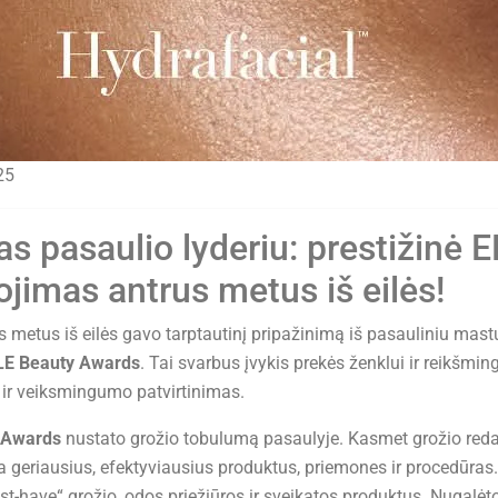
25
as pasaulio lyderiu: prestižinė 
imas antrus metus iš eilės!
s metus iš eilės gavo tarptautinį pripažinimą iš pasauliniu mast
LE Beauty Awards
. Tai svarbus įvykis prekės ženklui ir reikšmin
ir veiksmingumo patvirtinimas.
y Awards
nustato grožio tobulumą pasaulyje. Kasmet grožio reda
a geriausius, efektyviausius produktus, priemones ir procedūras.
t-have“ grožio, odos priežiūros ir sveikatos produktus. Nugalėto