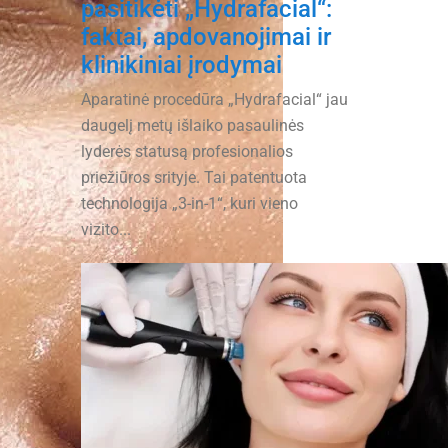
pasitikėti „Hydrafacial“:
faktai, apdovanojimai ir
klinikiniai įrodymai
Aparatinė procedūra „Hydrafacial“ jau
daugelį metų išlaiko pasaulinės
lyderės statusą profesionalios
priežiūros srityje. Tai patentuota
technologija „3-in-1“, kuri vieno
vizito...