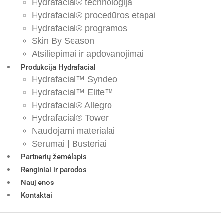
Hydrafacial® technologija
Hydrafacial® procedūros etapai
Hydrafacial® programos
Skin By Season
Atsiliepimai ir apdovanojimai
Produkcija Hydrafacial
Hydrafacial™ Syndeo
Hydrafacial™ Elite™
Hydrafacial® Allegro
Hydrafacial® Tower
Naudojami materialai
Serumai | Busteriai
Partnerių žemėlapis
Renginiai ir parodos
Naujienos
Kontaktai