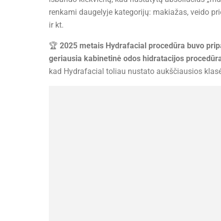
renkami daugelyje kategorijų: makiažas, veido prie
ir kt.
🏆
2025 metais Hydrafacial procedūra buvo pripaž
geriausia kabinetinė odos hidratacijos procedūr
kad Hydrafacial toliau nustato aukščiausios klas