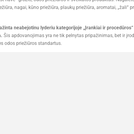
žiūra, nagai, kūno priežiūra, plaukų priežiūra, aromatai, „žali“ p
inta neabejotinu lyderiu kategorijoje „Įrankiai ir procedūros“
a.
Šis apdovanojimas yra ne tik pelnytas pripažinimas, bet ir įr
ės odos priežiūros standartus.