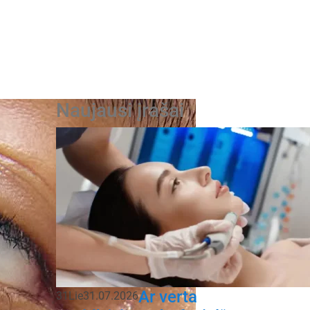
Naujausi įrašai
Ar verta
31
Lie
31.07.2026