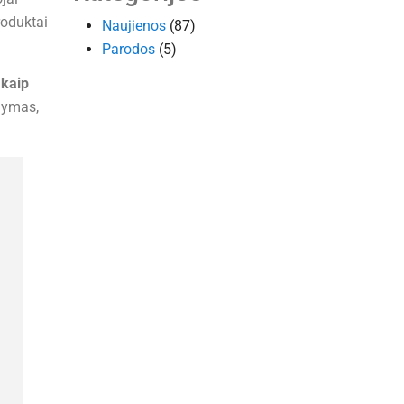
roduktai
Naujienos
(87)
Parodos
(5)
 kaip
odymas,