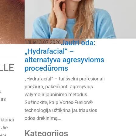
Jautri oda:
13
Lie
13.07.2026
„Hydrafacial“ –
alternatyva agresyvioms
ELLE
procedūroms
„Hydrafacial“ – tai švelni profesionali
priežiūra, pakeičianti agresyvius
u
valymo ir jauninimo metodus.
gas
Sužinokite, kaip Vortex-Fusion®
technologija užtikrina jautriausios
odos drėkinimą...
ktoriai
 Jie
Kategorijos
jai