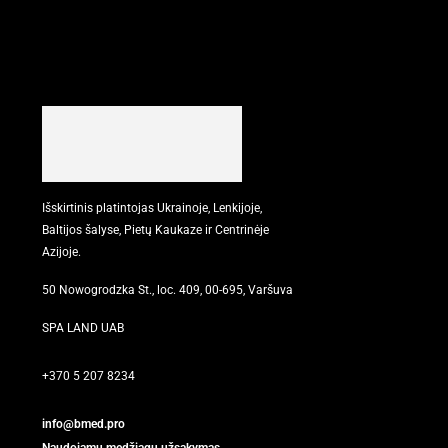
Išskirtinis platintojas Ukrainoje, Lenkijoje,
Baltijos šalyse, Pietų Kaukaze ir Centrinėje
Azijoje.
50 Nowogrodzka St., loc. 409, 00-695, Varšuva
SPA LAND UAB
+370 5 207 8234
info@bmed.pro
Naudojamų medžiagų užsakymas