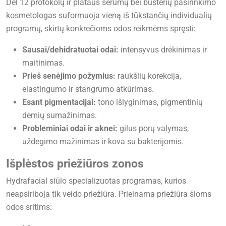
Dėl 12 protokolų ir plataus serumų bei būsterių pasirinkimo
kosmetologas suformuoja vieną iš tūkstančių individualių
programų, skirtų konkrečioms odos reikmėms spręsti:
Sausai/dehidratuotai odai:
intensyvus drėkinimas ir
maitinimas.
Prieš senėjimo požymius:
raukšlių korekcija,
elastingumo ir stangrumo atkūrimas.
Esant pigmentacijai:
tono išlyginimas, pigmentinių
dėmių sumažinimas.
Probleminiai odai ir aknei:
gilus porų valymas,
uždegimo mažinimas ir kova su bakterijomis.
Išplėstos priežiūros zonos
Hydrafacial siūlo specializuotas programas, kurios
neapsiriboja tik veido priežiūra. Prieinama priežiūra šioms
odos sritims: