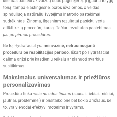
klientas pastebi akivaizdų odos pagerėjimą: ji įgauna tolygų
toną, tampa elastingesnė, poros išvalomos, o veidas
spinduliuoja natūraliu švytėjimu ir atrodo pastebimai
sudrėkintas. Žinoma, ilgesniam rezultatui pasiekti verta
atlikti kelių procedūrų kursą. Tačiau rezultatas pastebimas
jau po pirmos procedūros
.
Be to, Hydrafacial yra
neinvazinė, netraumuojanti
procedūra be reabilitacijos periodo
. Iškart po Hydrafacial
galima grįžti prie kasdienių reikalų ar planuoti svarbius
susitikimus.
Maksimalus universalumas ir priežiūros
personalizavimas
Procedūra tinka
visiems odos tipams
(sausai, riebiai, mišriai,
jautriai, probleminei) ir prisitaiko prie bet kokio amžiaus, be
to, yra vienodai efektyvi moterims ir vyrams.