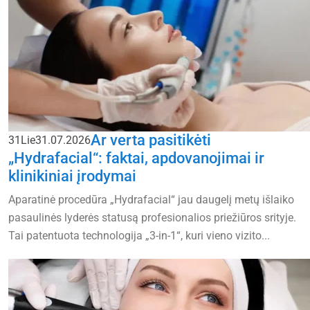
Ar verta pasitikėti
31
Lie
31.07.2026
„Hydrafacial“: faktai, apdovanojimai ir
klinikiniai įrodymai
Aparatinė procedūra „Hydrafacial“ jau daugelį metų išlaiko
pasaulinės lyderės statusą profesionalios priežiūros srityje.
Tai patentuota technologija „3-in-1“, kuri vieno vizito...