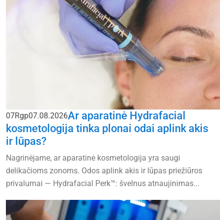
Ar aparatinė Hydrafacial
07
Rgp
07.08.2026
kosmetologija tinka plonai odai aplink akis
ir lūpas?
Nagrinėjame, ar aparatinė kosmetologija yra saugi
delikačioms zonoms. Odos aplink akis ir lūpas priežiūros
privalumai — Hydrafacial Perk™: švelnus atnaujinimas...