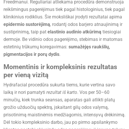
Freedmanui. Reguliariai atliekama procedūra demonstruoja
reikšmingus pagerėjimus tiek pagal histologinius, tiek pagal
klinikinius rodiklius. Šie moksliškai įrodyti rezultatai apima
epidermio sustorėjimą
, rodantį odos barjero atnaujinimą ir
sustiprinimą, taip pat
elastinio audinio atkūrimą
tiesiogiai
dermoje. Be vidinio odos pagerėjimo, stebimas ir matomas
estetinių trūkumų koregavimas:
sumažėjęs raukšlių,
pigmentacijos ir porų dydis
.
Momentinis ir kompleksinis rezultatas
per vieną vizitą
Hydrafacial procedūra sukurta tiems, kurie vertina savo
laiką ir nori pamatyti
rezultat iš karto
. Vos per 50–60
minučių, kiek trunka seansas, aparatas gali atlikti platų
grožio užduočių spektrą, įskaitant gilų odos valymą,
prisotinimą maistinėmis medžiagomis, intensyvų drėkinimą.
Dėl tokio kompleksinio darbo, jau po pirmo apsilankymo