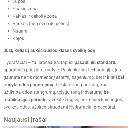
Lūpos
Paakių zona
Kaklas ir dekoltė zona
Rankos (nuo riešo iki peties)
Nugara
Kojos
Jūsų kelias į aukščiausios klasės sveiką odą
Hydrafacial – tai procedūra, tapusi
pasauliniu standartu
aparatinės priežiūros srityje. Pasirinkę šią technologiją, jūs
gaunate ne tik
momentinį estetinį pagerėjimą
, bet ir
kliniškai
įrodytą odos pagerėjimą
. Leiskite sau priežiūrą, kuri
užtikrina odos stangrumą, tolygų toną ir švarumą
be
reabilitacijos periodo
. Ženkite žingsnį link nepriekaištingos,
sveikos odos, užsiregistruodami Hydrafacial procedūrai.
Naujausi įrašai