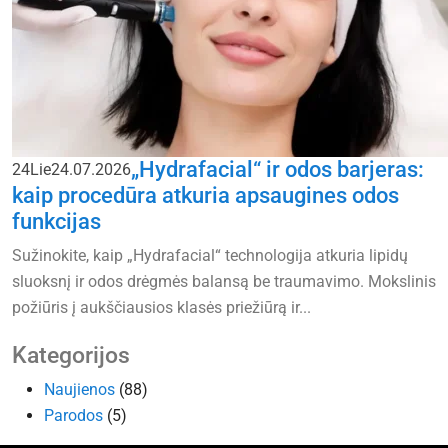
„Hydrafacial“ ir odos barjeras:
24
Lie
24.07.2026
kaip procedūra atkuria apsaugines odos
funkcijas
Sužinokite, kaip „Hydrafacial“ technologija atkuria lipidų
sluoksnį ir odos drėgmės balansą be traumavimo. Mokslinis
požiūris į aukščiausios klasės priežiūrą ir...
Kategorijos
Naujienos
(88)
Parodos
(5)