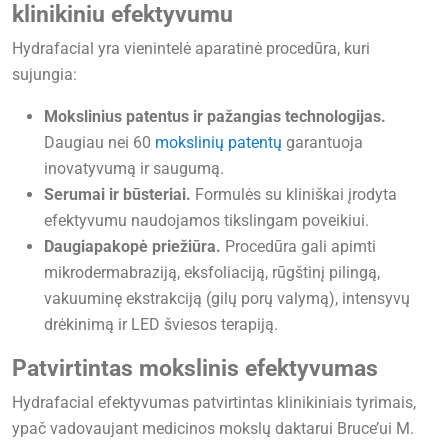
klinikiniu efektyvumu
Hydrafacial yra vienintelė aparatinė procedūra, kuri
sujungia:
Mokslinius patentus ir pažangias technologijas.
Daugiau nei 60
mokslinių patentų
garantuoja
inovatyvumą ir saugumą.
Serumai ir būsteriai.
Formulės su kliniškai įrodyta
efektyvumu naudojamos tikslingam poveikiui.
Daugiapakopė priežiūra.
Procedūra gali apimti
mikrodermabraziją, eksfoliaciją, rūgštinį pilingą,
vakuuminę ekstrakciją (gilų porų valymą), intensyvų
drėkinimą ir LED šviesos terapiją.
Patvirtintas mokslinis efektyvumas
Hydrafacial efektyvumas patvirtintas klinikiniais tyrimais,
ypač vadovaujant medicinos mokslų daktarui Bruce’ui M.