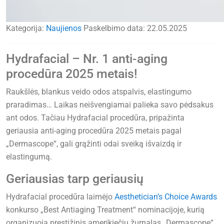
Kategorija:
Naujienos
Paskelbimo data:
22.05.2025
Hydrafacial – Nr. 1 anti-aging
procedūra 2025 metais!
Raukšlės, blankus veido odos atspalvis, elastingumo
praradimas… Laikas neišvengiamai palieka savo pėdsakus
ant odos. Tačiau Hydrafacial procedūra, pripažinta
geriausia anti-aging procedūra 2025 metais pagal
„Dermascope“, gali grąžinti odai sveiką išvaizdą ir
elastingumą.
Geriausias tarp geriausių
Hydrafacial procedūra laimėjo
Aesthetician’s Choice Awards
konkurso „Best Antiaging Treatment“ nominacijoje, kurią
organizuoja prestižinis amerikiečių žurnalas „Dermascope“.