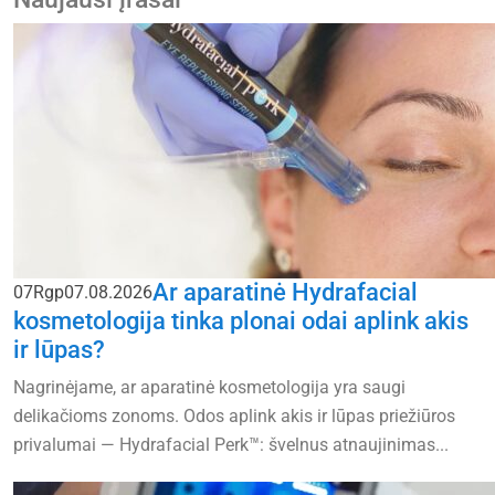
Ar aparatinė Hydrafacial
07
Rgp
07.08.2026
kosmetologija tinka plonai odai aplink akis
ir lūpas?
Nagrinėjame, ar aparatinė kosmetologija yra saugi
delikačioms zonoms. Odos aplink akis ir lūpas priežiūros
privalumai — Hydrafacial Perk™: švelnus atnaujinimas...