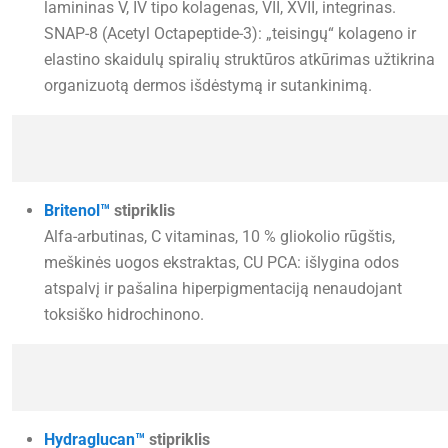
lamininas V, IV tipo kolagenas, VII, XVII, integrinas.
SNAP-8 (Acetyl Octapeptide-3): „teisingų“ kolageno ir
elastino skaidulų spiralių struktūros atkūrimas užtikrina
organizuotą dermos išdėstymą ir sutankinimą.
Britenol™
stipriklis
Alfa-arbutinas, C vitaminas, 10 % gliokolio rūgštis,
meškinės uogos ekstraktas, CU PCA: išlygina odos
atspalvį ir pašalina hiperpigmentaciją nenaudojant
toksiško hidrochinono.
Hydraglucan™
stipriklis