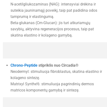
N-acetilgliukozaminas (NAG): intensyviai drėkina ir
suteikia jauninamąjį poveikį, taip pat padidina odos
tamprumą ir elastingumą.
Beta-glukanas (Cm-Glucan): jis turi atkuriamųjų
savybių, aktyvina regeneracijos procesus, taip pat
skatina elastino ir kolageno gamybą.
Chrono-Peptide
stipriklis nuo Circadia®
Neodermyl: stimuliuoja fibroblastus, skatina elastino ir
kolageno sintezę.
Matrixyl Synthe’6: stimuliuoja pagrindinių dermos
matricos komponentų gamybą ir sintezę.