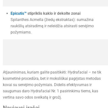
Epicutis™
stipriklis kaklo ir dekolte zonai
Spilanthes Acmella (žiedų ekstraktas): sumažina
raukšlių atsiradimą ir neleidžia atsirasti senėjimo
požymiams.
Atjauninimas, kuriam galite pasitikėti: Hydrafacial – ne tik
kosmetinė procedūra, bet ir moksliškai pagrįstas metodas
kovai su senėjimo požymiais. Didelis efektyvumas ir
saugumas daro Hydrafacial Nr. 1 pasirinkimu tiems, kas
vertina savo odos sveikatą ir grožį.
Naujausi įrašai