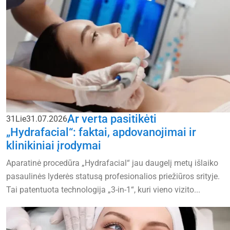
Ar verta pasitikėti
31
Lie
31.07.2026
„Hydrafacial“: faktai, apdovanojimai ir
klinikiniai įrodymai
Aparatinė procedūra „Hydrafacial“ jau daugelį metų išlaiko
pasaulinės lyderės statusą profesionalios priežiūros srityje.
Tai patentuota technologija „3-in-1“, kuri vieno vizito...