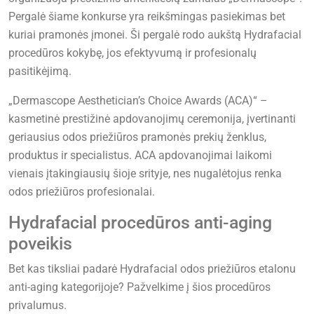
Pergalė šiame konkurse yra reikšmingas pasiekimas bet
kuriai pramonės įmonei. Ši pergalė rodo aukštą Hydrafacial
procedūros kokybę, jos efektyvumą ir profesionalų
pasitikėjimą.
„Dermascope Aesthetician’s Choice Awards (ACA)“ –
kasmetinė prestižinė apdovanojimų ceremonija, įvertinanti
geriausius odos priežiūros pramonės prekių ženklus,
produktus ir specialistus. ACA apdovanojimai laikomi
vienais įtakingiausių šioje srityje, nes nugalėtojus renka
odos priežiūros profesionalai.
Hydrafacial procedūros anti-aging
poveikis
Bet kas tiksliai padarė Hydrafacial odos priežiūros etalonu
anti-aging kategorijoje? Pažvelkime į šios procedūros
privalumus.