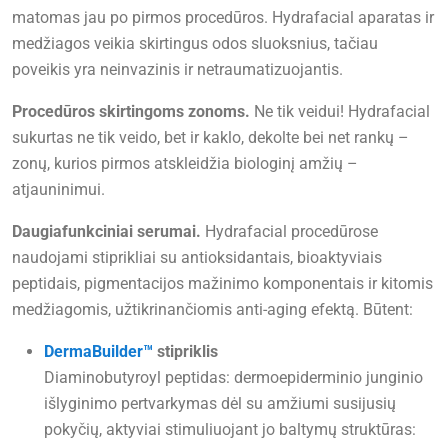
matomas jau po pirmos procedūros. Hydrafacial aparatas ir
medžiagos veikia skirtingus odos sluoksnius, tačiau
poveikis yra neinvazinis ir netraumatizuojantis.
Procedūros skirtingoms zonoms.
Ne tik veidui! Hydrafacial
sukurtas ne tik veido, bet ir kaklo, dekolte bei net rankų –
zonų, kurios pirmos atskleidžia biologinį amžių –
atjauninimui.
Daugiafunkciniai serumai.
Hydrafacial procedūrose
naudojami stiprikliai su antioksidantais, bioaktyviais
peptidais, pigmentacijos mažinimo komponentais ir kitomis
medžiagomis, užtikrinančiomis anti-aging efektą. Būtent:
DermaBuilder™
stipriklis
Diaminobutyroyl peptidas: dermoepiderminio junginio
išlyginimo pertvarkymas dėl su amžiumi susijusių
pokyčių, aktyviai stimuliuojant jo baltymų struktūras: