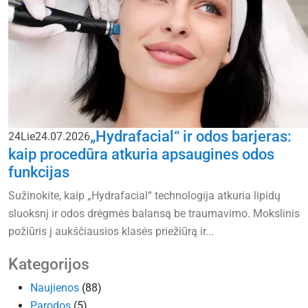
„Hydrafacial“ ir odos barjeras:
24
Lie
24.07.2026
kaip procedūra atkuria apsaugines odos
funkcijas
Sužinokite, kaip „Hydrafacial“ technologija atkuria lipidų
sluoksnį ir odos drėgmės balansą be traumavimo. Mokslinis
požiūris į aukščiausios klasės priežiūrą ir...
Kategorijos
Naujienos
(88)
Parodos
(5)