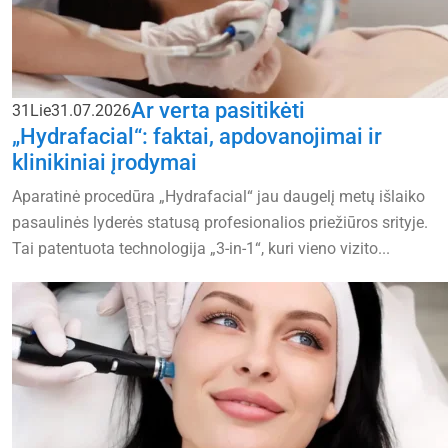
Ar verta pasitikėti
31
Lie
31.07.2026
„Hydrafacial“: faktai, apdovanojimai ir
klinikiniai įrodymai
Aparatinė procedūra „Hydrafacial“ jau daugelį metų išlaiko
pasaulinės lyderės statusą profesionalios priežiūros srityje.
Tai patentuota technologija „3-in-1“, kuri vieno vizito...