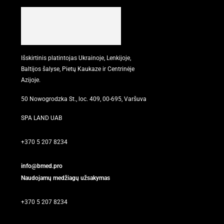
Išskirtinis platintojas Ukrainoje, Lenkijoje,
Baltijos šalyse, Pietų Kaukaze ir Centrinėje
Azijoje.
50 Nowogrodzka St., loc. 409, 00-695, Varšuva
SPA LAND UAB
+370 5 207 8234
info@bmed.pro
Naudojamų medžiagų užsakymas
+370 5 207 8234