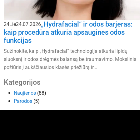
„Hydrafacial“ ir odos barjeras:
24
Lie
24.07.2026
kaip procedūra atkuria apsaugines odos
funkcijas
Sužinokite, kaip „Hydrafacial“ technologija atkuria lipidų
sluoksnį ir odos drėgmės balansą be traumavimo. Mokslinis
požiūris į aukščiausios klasės priežiūrą ir...
Kategorijos
Naujienos
(88)
Parodos
(5)