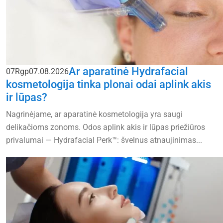
Ar aparatinė Hydrafacial
07
Rgp
07.08.2026
kosmetologija tinka plonai odai aplink akis
ir lūpas?
Nagrinėjame, ar aparatinė kosmetologija yra saugi
delikačioms zonoms. Odos aplink akis ir lūpas priežiūros
privalumai — Hydrafacial Perk™: švelnus atnaujinimas...