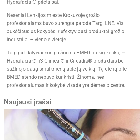
Hydrafacial® prietaisai.
Neseniai Lenkijos mieste Krokuvoje grožio
profesionalams buvo surengta paroda Targi LNE. Visi
aukščiausios kokybės ir efektyviausi produktai grožio
industrijai – vienoje vietoje.
Taip pat dalyviai susipažino su BMED prekių ženklų –
Hydrafacial®, iS Clinical® ir Circadia® produktais bei
sužinojo daug smulkmenų apie jų veiklą. Tą dieną prie
BMED stendo nebuvo kur kristi! Žinoma, nes
profesionalumas ir kokybė visada yra dėmesio centre.
Naujausi įrašai