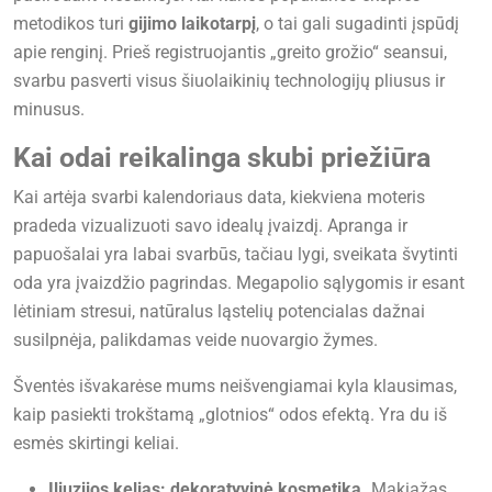
metodikos turi
gijimo laikotarpį
, o tai gali sugadinti įspūdį
apie renginį. Prieš registruojantis „greito grožio“ seansui,
svarbu pasverti visus šiuolaikinių technologijų pliusus ir
minusus.
Kai odai reikalinga skubi priežiūra
Kai artėja svarbi kalendoriaus data, kiekviena moteris
pradeda vizualizuoti savo idealų įvaizdį. Apranga ir
papuošalai yra labai svarbūs, tačiau lygi, sveikata švytinti
oda yra įvaizdžio pagrindas. Megapolio sąlygomis ir esant
lėtiniam stresui, natūralus ląstelių potencialas dažnai
susilpnėja, palikdamas veide nuovargio žymes.
Šventės išvakarėse mums neišvengiamai kyla klausimas,
kaip pasiekti trokštamą „glotnios“ odos efektą. Yra du iš
esmės skirtingi keliai.
Iliuzijos kelias: dekoratyvinė kosmetika.
Makiažas