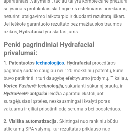
aparatiniais „valymais“, tačiau tai yra kompleksinė priežiūra
su įvairiais protokolais skirtingiems estetiniams poreikiams,
neturinti atsigavimo laikotarpio ir duodanti rezultatą iškart.
Jei ieškote garantuoto rezultato bez mažiausios traumos
rizikos,
Hydrafacial
yra skirtas jums.
Penki pagrindiniai Hydrafacial
privalumai:
1. Patentuotos
technologijos
.
Hydrafacial
procedūros
pagrindą sudaro daugiau nei 120 mokslinių patentų, kurie
buvo patikrinti ir turi daugybę efektyvumo įrodymų. Tiksliau,
Vortex-Fusion® technologija
, sukurianti sūkurinį srautą, ir
HydroPeel® antgaliai
leidžia aparatui eksfolijuoti
suragėjusias ląsteles, neskausmingai išvalyti poras
vakuumu ir giliai prisotinti odą serumais bei boosteriuos.
2. Visiška automatizacija.
Skirtingai nuo rankiniu būdu
atliekamų SPA valymų, kur rezultatas priklauso nuo