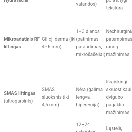
Hydrafacial
poras, lygi
valandos)
tekstūra
1–3 dienos
Nechirurgini
Mikroadatinis RF
Gilioji derma (iki
(patinimas,
patempimas
liftingas
4–6 mm)
paraudimas,
randų
mikrošašeliai)
mažinimas
Išraiškingi
SMAS
Nėra (galima
skruostikauli
SMAS liftingas
sluoksnis (iki
lengva
dvigubo
(ultragarsinis)
4,5 mm)
hiperemija)
pagaklio
mažinimas
12–24
Ląstelių