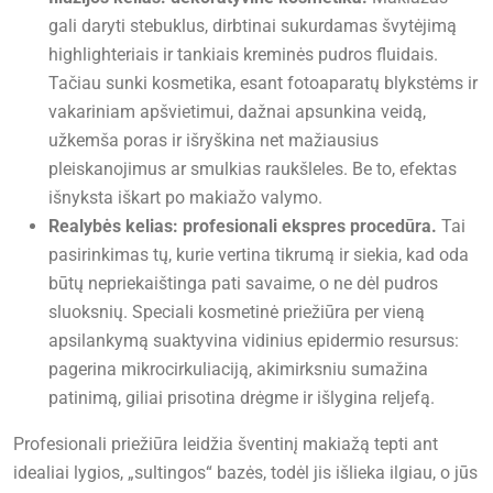
gali daryti stebuklus, dirbtinai sukurdamas švytėjimą
highlighteriais ir tankiais kreminės pudros fluidais.
Tačiau sunki kosmetika, esant fotoaparatų blykstėms ir
vakariniam apšvietimui, dažnai apsunkina veidą,
užkemša poras ir išryškina net mažiausius
pleiskanojimus ar smulkias raukšleles. Be to, efektas
išnyksta iškart po makiažo valymo.
Realybės kelias: profesionali ekspres procedūra.
Tai
pasirinkimas tų, kurie vertina tikrumą ir siekia, kad oda
būtų nepriekaištinga pati savaime, o ne dėl pudros
sluoksnių. Speciali kosmetinė priežiūra per vieną
apsilankymą suaktyvina vidinius epidermio resursus:
pagerina mikrocirkuliaciją, akimirksniu sumažina
patinimą, giliai prisotina drėgme ir išlygina reljefą.
Profesionali priežiūra leidžia šventinį makiažą tepti ant
idealiai lygios, „sultingos“ bazės, todėl jis išlieka ilgiau, o jūs