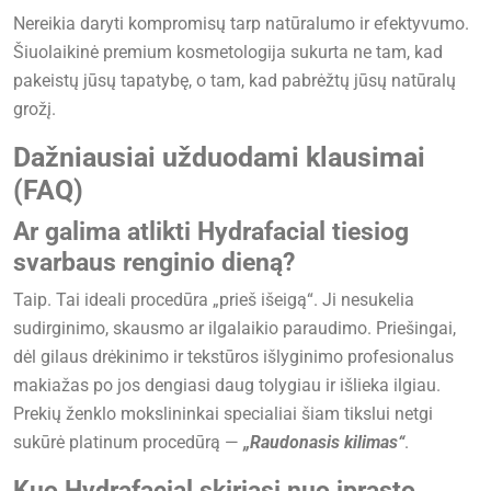
Nereikia daryti kompromisų tarp natūralumo ir efektyvumo.
Šiuolaikinė premium kosmetologija sukurta ne tam, kad
pakeistų jūsų tapatybę, o tam, kad pabrėžtų jūsų natūralų
grožį.
Dažniausiai užduodami klausimai
(FAQ)
Ar galima atlikti Hydrafacial tiesiog
svarbaus renginio dieną?
Taip. Tai ideali procedūra „prieš išeigą“. Ji nesukelia
sudirginimo, skausmo ar ilgalaikio paraudimo. Priešingai,
dėl gilaus drėkinimo ir tekstūros išlyginimo profesionalus
makiažas po jos dengiasi daug tolygiau ir išlieka ilgiau.
Prekių ženklo mokslininkai specialiai šiam tikslui netgi
sukūrė platinum procedūrą —
„Raudonasis kilimas“
.
Kuo Hydrafacial skiriasi nuo įprasto