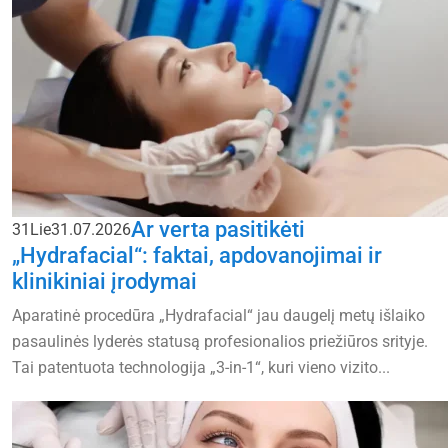
Ar verta pasitikėti
31
Lie
31.07.2026
„Hydrafacial“: faktai, apdovanojimai ir
klinikiniai įrodymai
Aparatinė procedūra „Hydrafacial“ jau daugelį metų išlaiko
pasaulinės lyderės statusą profesionalios priežiūros srityje.
Tai patentuota technologija „3-in-1“, kuri vieno vizito...