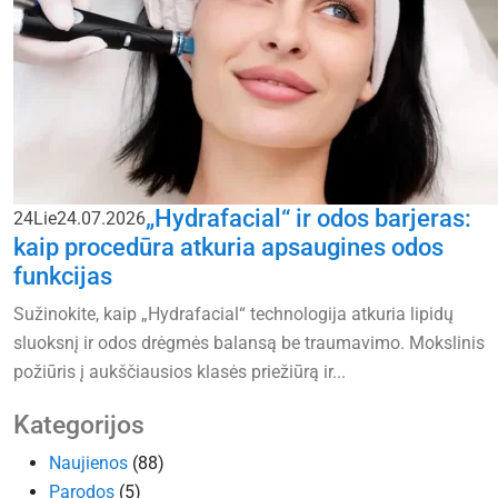
„Hydrafacial“ ir odos barjeras:
24
Lie
24.07.2026
kaip procedūra atkuria apsaugines odos
funkcijas
Sužinokite, kaip „Hydrafacial“ technologija atkuria lipidų
sluoksnį ir odos drėgmės balansą be traumavimo. Mokslinis
požiūris į aukščiausios klasės priežiūrą ir...
Kategorijos
Naujienos
(88)
Parodos
(5)