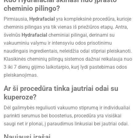
cheminio pilingo?
Pirmiausia,
Hydrafacial
yra kompleksinė procedūra, kurioje
cheminis pilingas yra tik vienas iš priežiūros etapų. Antra,
švelnūs
Hydrafacial
cheminiai pilingai, derinami su
vakuuminiu valymu ir intensyviu odos prisotinimu
naudingais ingredientais, neleidžia odai stipriai pleiskanoti.
Klasikinės cheminių pilingų sistemos dažnai reikalauja nuo
3 iki 7 dienų gijimo laikotarpio, kurį lydi pastebimas odos
pleiskanojimas.
Ar ši procedūra tinka jautriai odai su
kuperoze?
Dėl galimybės reguliuoti vakuumo stiprumą ir individualiai
parinkti serumus bei boosterius, procedūra yra visiškai
saugi net ir plonai, į paraudimus linkusiai bei jautriai odai.
Naujausi įrašai