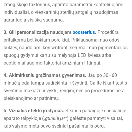
žmogiškojo faktoriaus, aparato parametrai kontroliuojami
individualiai, o vienkartinių sterilių antgalių naudojimas
garantuoja visišką saugumą.
3. Gili personalizacija naudojant
boosterius
.
Procedūra
pritaikoma bet kokiam poreikiui. Priklausomai nuo odos
būklės, naudojami koncentruoti serumai: nuo pigmentacijos,
spuogų gydymui kartu su mėlynąja LED šviesa arba
peptidiniai augimo faktoriai amžiniam liftingui.
4. Akimirksniu grąžinamas gyvenimas.
Jau po 30–60
minučių oda tampa sudrėkinta ir švytinti. Galite iškart teptis
šventiniu makiažu ir vykti į renginį, nes po procedūros nėra
pleiskanojimo ar patinimų.
5. Vizualus efekto įrodymas.
Seanso pabaigoje specialioje
aparato talpykloje (
„gunkie jar“
) galėsite pamatyti visa tai,
kas valymo metu buvo švelniai pašalinta iš porų.