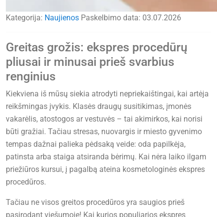
Kategorija:
Naujienos
Paskelbimo data:
03.07.2026
Greitas grožis: ekspres procedūrų
pliusai ir minusai prieš svarbius
renginius
Kiekviena iš mūsų siekia atrodyti nepriekaištingai, kai artėja
reikšmingas įvykis. Klasės draugų susitikimas, įmonės
vakarėlis, atostogos ar vestuvės – tai akimirkos, kai norisi
būti gražiai. Tačiau stresas, nuovargis ir miesto gyvenimo
tempas dažnai palieka pėdsaką veide: oda papilkėja,
patinsta arba staiga atsiranda bėrimų. Kai nėra laiko ilgam
priežiūros kursui, į pagalbą ateina kosmetologinės ekspres
procedūros.
Tačiau ne visos greitos procedūros yra saugios prieš
pasirodant viešumoje! Kai kurios populiarios ekspres