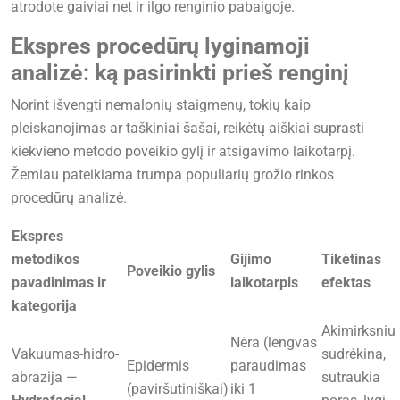
atrodote gaiviai net ir ilgo renginio pabaigoje.
Ekspres procedūrų lyginamoji
analizė: ką pasirinkti prieš renginį
Norint išvengti nemalonių staigmenų, tokių kaip
pleiskanojimas ar taškiniai šašai, reikėtų aiškiai suprasti
kiekvieno metodo poveikio gylį ir atsigavimo laikotarpį.
Žemiau pateikiama trumpa populiarių grožio rinkos
procedūrų analizė.
Ekspres
metodikos
Gijimo
Tikėtinas
Poveikio gylis
pavadinimas ir
laikotarpis
efektas
kategorija
Akimirksniu
Nėra (lengvas
Vakuumas-hidro-
sudrėkina,
Epidermis
paraudimas
abrazija —
sutraukia
(paviršutiniškai)
iki 1