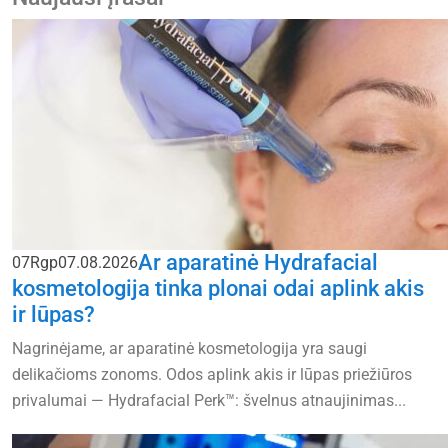
Ar aparatinė Hydrafacial
07
Rgp
07.08.2026
kosmetologija tinka plonai odai aplink akis
ir lūpas?
Nagrinėjame, ar aparatinė kosmetologija yra saugi
delikačioms zonoms. Odos aplink akis ir lūpas priežiūros
privalumai — Hydrafacial Perk™: švelnus atnaujinimas...