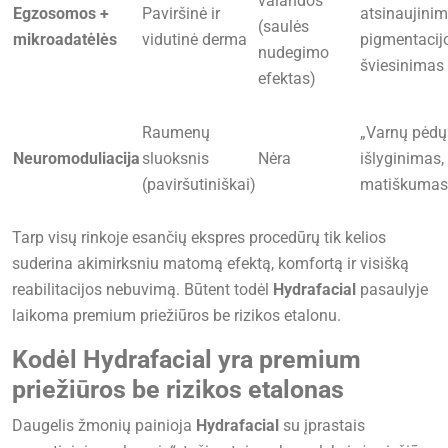
valandos
Egzosomos +
Paviršinė ir
atsinaujinim
(saulės
mikroadatėlės
vidutinė derma
pigmentacij
nudegimo
šviesinimas
efektas)
Raumenų
„Varnų pėdų
Neuromoduliacija
sluoksnis
Nėra
išlyginimas,
(paviršutiniškai)
matiškumas
Tarp visų rinkoje esančių ekspres procedūrų tik kelios
suderina akimirksniu matomą efektą, komfortą ir visišką
reabilitacijos nebuvimą. Būtent todėl
Hydrafacial
pasaulyje
laikoma premium priežiūros be rizikos etalonu.
Kodėl Hydrafacial yra premium
priežiūros be rizikos etalonas
Daugelis žmonių painioja
Hydrafacial
su įprastais