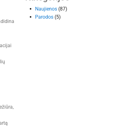
Naujienos
(87)
Parodos
(5)
adidina
acijai
lių
ežiūra,
artą