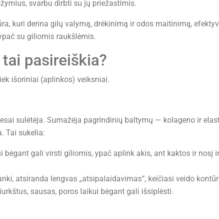
ymius, svarbu dirbti su jų priežastimis.
a, kuri derina gilų valymą, drėkinimą ir odos maitinimą, efektyv
ypač su giliomis raukšlėmis.
 tai pasireiškia?
iek išoriniai (aplinkos) veiksniai.
sai sulėtėja. Sumažėja pagrindinių baltymų — kolageno ir elast
 Tai sukelia:
bėgant gali virsti giliomis, ypač aplink akis, ant kaktos ir nosį i
i, atsiranda lengvas „atsipalaidavimas“, keičiasi veido kontūr
rkštus, sausas, poros laikui bėgant gali išsiplėsti.