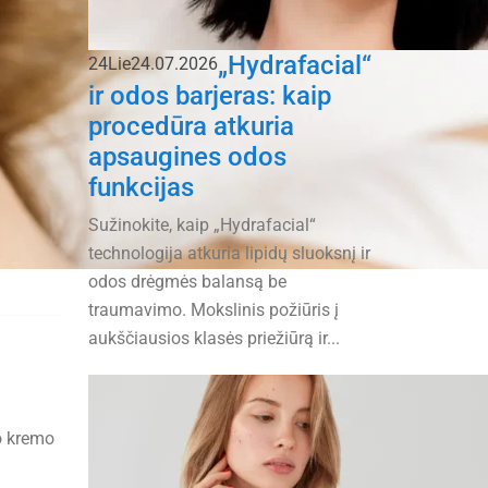
„Hydrafacial“
24
Lie
24.07.2026
ir odos barjeras: kaip
procedūra atkuria
apsaugines odos
funkcijas
Sužinokite, kaip „Hydrafacial“
technologija atkuria lipidų sluoksnį ir
odos drėgmės balansą be
traumavimo. Mokslinis požiūris į
aukščiausios klasės priežiūrą ir...
o kremo