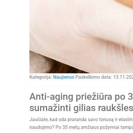
Kategorija:
Naujienos
Paskelbimo data:
13.11.20
Anti-aging priežiūra po 
sumažinti gilias raukšle
Jaučiate, kad oda praranda savo tonusą ir elasti
naudojimo? Po 35 metų amžiaus požymiai tampa la