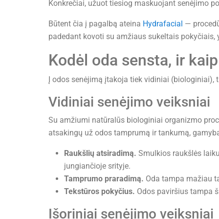
Konkrečiai, užuot tiesiog maskuojant senėjimo pož
Būtent čia į pagalbą ateina
Hydrafacial
— procedūr
padedant kovoti su amžiaus sukeltais pokyčiais, 
Kodėl oda sensta, ir kaip
Į odos senėjimą įtakoja tiek vidiniai (biologiniai), t
Vidiniai senėjimo veiksniai
Su amžiumi natūralūs biologiniai organizmo proce
atsakingų už odos tamprumą ir tankumą, gamyba.
Raukšlių atsiradimą.
Smulkios raukšlės laikui 
jungiančioje srityje.
Tamprumo praradimą.
Oda tampa mažiau tank
Tekstūros pokyčius.
Odos paviršius tampa šiu
Išoriniai senėjimo veiksniai