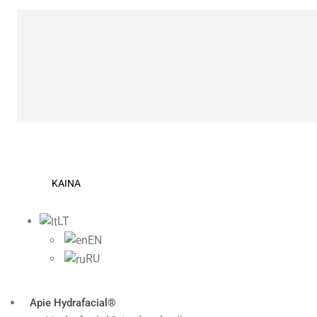
KAINA
LT
EN
RU
Apie Нydrafacial®