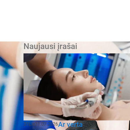
Naujausi įrašai
Ar verta
31
Lie
31.07.2026