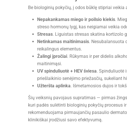
Be biologinių pokyčių, į odos būklę stipriai veikia
Nepakankamas miego ir poilsio kiekis
. Mie
streso hormonų lygį, kas neigiamai veikia od
Stresas
. Liguistas stresas skatina kortizolo
Netinkamas maitinimasis
. Nesubalansuota di
reikalingus elementus.
Žalingi įpročiai
. Rūkymas ir per didelis alkoh
maitinimąsi.
UV spinduliuotė + HEV šviesa
. Spinduliuotė i
priešlaikinio senėjimo priežasčių, sukeliant 
Užteršta aplinka
. Išmetamosios dujos ir tokši
Šių veiksnių pavojaus supratimas — pirmas žingsni
kuri padės sulėtinti biologinių pokyčių procesus i
rekomenduojama pirmaujančių pasaulio dermatolog
klinikiškai įrodžiusi savo efektyvumą.