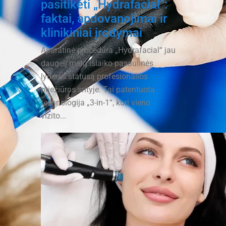
pasitikėti „Hydrafacial“:
faktai, apdovanojimai ir
klinikiniai įrodymai
Aparatinė procedūra „Hydrafacial“ jau
daugelį metų išlaiko pasaulinės
lyderės statusą profesionalios
priežiūros srityje. Tai patentuota
technologija „3-in-1“, kuri vieno
vizito...