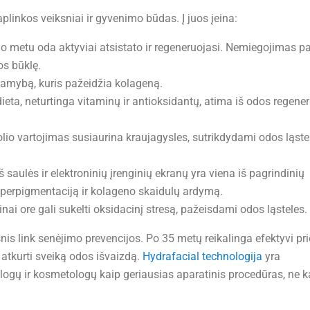
 aplinkos veiksniai ir gyvenimo būdas. Į juos įeina:
go metu oda aktyviai atsistato ir regeneruojasi. Nemiegojimas p
os būklę.
 gamybą, kuris pažeidžia kolageną.
eta, neturtinga vitaminų ir antioksidantų, atima iš odos regener
olio vartojimas susiaurina kraujagysles, sutrikdydami odos ląste
š saulės ir elektroninių įrenginių ekranų yra viena iš pagrindinių
hiperpigmentaciją ir kolageno skaidulų ardymą.
nai ore gali sukelti oksidacinį stresą, pažeisdami odos ląsteles.
s link senėjimo prevencijos. Po 35 metų reikalinga efektyvi pri
r atkurti sveiką odos išvaizdą.
Hydrafacial technologija
yra
ų ir kosmetologų kaip geriausias aparatinis procedūras, ne k