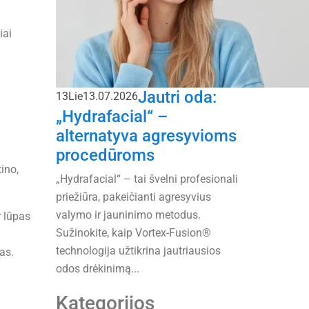
iai
Jautri oda:
13
Lie
13.07.2026
„Hydrafacial“ –
alternatyva agresyvioms
procedūroms
ino,
„Hydrafacial“ – tai švelni profesionali
priežiūra, pakeičianti agresyvius
valymo ir jauninimo metodus.
r lūpas
Sužinokite, kaip Vortex-Fusion®
technologija užtikrina jautriausios
as.
odos drėkinimą...
Kategorijos