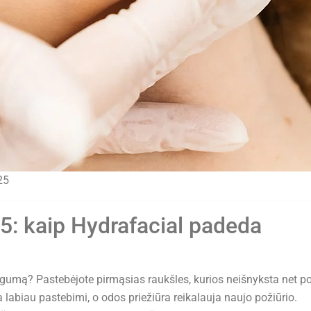
25
35: kaip Hydrafacial padeda
s
ngumą? Pastebėjote pirmąsias raukšles, kurios neišnyksta net p
biau pastebimi, o odos priežiūra reikalauja naujo požiūrio.