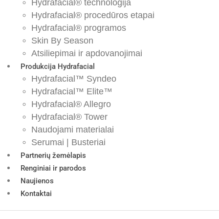
Hydrafacial® technologija
Hydrafacial® procedūros etapai
Hydrafacial® programos
Skin By Season
Atsiliepimai ir apdovanojimai
Produkcija Hydrafacial
Hydrafacial™ Syndeo
Hydrafacial™ Elite™
Hydrafacial® Allegro
Hydrafacial® Tower
Naudojami materialai
Serumai | Busteriai
Partnerių žemėlapis
Renginiai ir parodos
Naujienos
Kontaktai